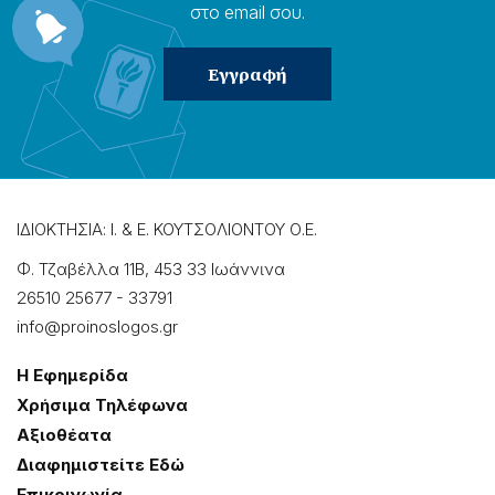
στο email σου.
ΙΔΙΟΚΤΗΣΙΑ: Ι. & Ε. ΚΟΥΤΣΟΛΙΟΝΤΟΥ Ο.Ε.
Φ. Τζαβέλλα 11Β, 453 33 Ιωάννɩνα
26510 25677
-
33791
info@proinoslogos.gr
Η Εφημερίδα
Χρήσɩμα Τηλέφωνα
Αξɩοθέατα
Δɩαφημɩστείτε Εδώ
Επɩκοɩνωνία