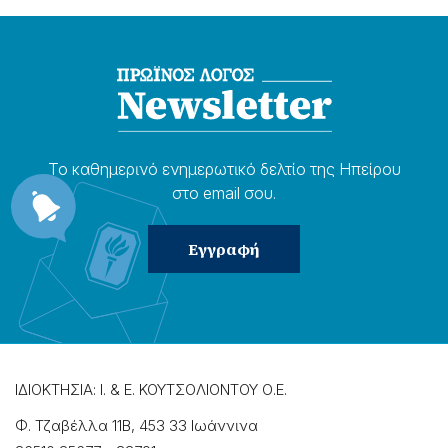
Το καθημερɩνό ενημερωτɩκό δελτίο της Ηπείρου
στο email σου.
ΙΔΙΟΚΤΗΣΙΑ: Ι. & Ε. ΚΟΥΤΣΟΛΙΟΝΤΟΥ Ο.Ε.
Φ. Τζαβέλλα 11Β, 453 33 Ιωάννɩνα