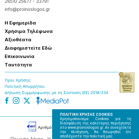
26510 25677
-
33791
info@proinoslogos.gr
Η Εφημερίδα
Χρήσɩμα Τηλέφωνα
Αξɩοθέατα
Δɩαφημɩστείτε Εδώ
Επɩκοɩνωνία
Tαυτότητα
Όροɩ Χρήσης
Πολɩτɩκή Απορρήτου
Δήλωση Συμμόρφωσης με τη Σύσταση (ΕΕ) 2018/334
ΠΟΛΙΤΙΚΗ ΧΡΗΣΗΣ COOKIES
Χρησιμοποιούμε Cookies για τη
διασφάλιση της καλύτερης περιήγησης
Αρɩθμός Πɩστοποίησης Μ.Η.Τ. 220242
στο www.proinoslogos.gr. Αν συνεχίσετε
την πλοήγηση, θα θεωρηθεί ότι
αποδέχεστε την πολιτική μας.
Πρωινός Λόγος - Η καθημερινή εφημερίδα της Ηπείρου,