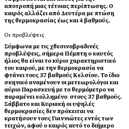
αποτροπή μιας τέτοιας περίπτωσης. Ο
καιρός αλλάζει από Δευτέρα με πτώση
της θερμοκρασίας έως και 4 βαθμούς.
Οι προβλέψεις
Σύμφωνα με τις χθεσινοβραδινές
προβλέψεις, σήμερα Πέμπτη ο καυτός
ήλιος θα είναι το κύριο χαρακτηριστικό
του καιρού, με την θερμοκρασία να
φτάνει τους 37 βαθμούς Κελσίου. Το ίδιο
σκηνικό αναμένουν οι μετεωρολόγοι και
αύριο Παρασκευή με το θερμόμετρο να
παραμένει κολλημένο στους 37 βαθμούς.
Σάββατο και Κυριακή οι υψηλές
θερμοκρασίες δεν πρόκειται να
κρατήσουν τους Γιαννιώτες εντός των
τειχών, αφού ο καιρός αυτό το διήμερο