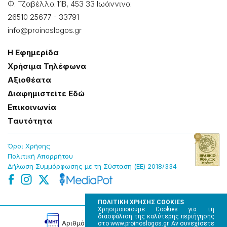
Φ. Τζαβέλλα 11Β, 453 33 Ιωάννɩνα
26510 25677
-
33791
info@proinoslogos.gr
Η Εφημερίδα
Χρήσɩμα Τηλέφωνα
Αξɩοθέατα
Δɩαφημɩστείτε Εδώ
Επɩκοɩνωνία
Tαυτότητα
Όροɩ Χρήσης
Πολɩτɩκή Απορρήτου
Δήλωση Συμμόρφωσης με τη Σύσταση (ΕΕ) 2018/334
ΠΟΛΙΤΙΚΗ ΧΡΗΣΗΣ COOKIES
Χρησιμοποιούμε Cookies για τη
διασφάλιση της καλύτερης περιήγησης
Αρɩθμός Πɩστοποίησης Μ.Η.Τ. 220242
στο www.proinoslogos.gr. Αν συνεχίσετε