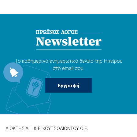
Το καθημερɩνό ενημερωτɩκό δελτίο της Ηπείρου
στο email σου.
ΙΔΙΟΚΤΗΣΙΑ: Ι. & Ε. ΚΟΥΤΣΟΛΙΟΝΤΟΥ Ο.Ε.