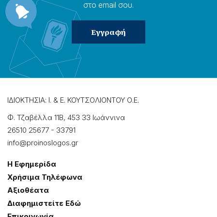
στο email σου.
ΙΔΙΟΚΤΗΣΙΑ: Ι. & Ε. ΚΟΥΤΣΟΛΙΟΝΤΟΥ Ο.Ε.
Φ. Τζαβέλλα 11Β, 453 33 Ιωάννɩνα
26510 25677
-
33791
info@proinoslogos.gr
Η Εφημερίδα
Χρήσɩμα Τηλέφωνα
Αξɩοθέατα
Δɩαφημɩστείτε Εδώ
Επɩκοɩνωνία