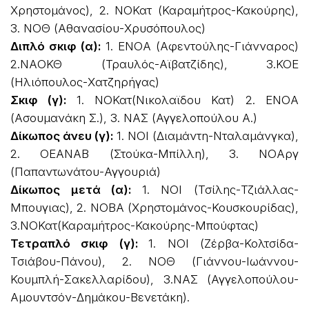
Χρηστομάνος), 2. ΝΟΚατ (Καραμήτρος-Κακούρης),
3. ΝΟΘ (Αθανασίου-Χρυσόπουλος)
Διπλό σκιφ (α):
1. ΕΝΟΑ (Αφεντούλης-Γιάνναρος)
2.ΝΑΟΚΘ (Τραυλός-Αϊβατζίδης), 3.ΚΟΕ
(Ηλιόπουλος-Χατζηρήγας)
Σκιφ (γ):
1. ΝΟΚατ(Νικολαϊδου Κατ) 2. ΕΝΟΑ
(Ασουμανάκη Σ.), 3. ΝΑΣ (Αγγελοπούλου Α.)
Δίκωπος άνευ (γ):
1. ΝΟΙ (Διαμάντη-Νταλαμάνγκα),
2. ΟΕΑΝΑΒ (Στούκα-Μπίλλη), 3. ΝΟΑργ
(Παπαντωνάτου-Αγγουριά)
Δίκωπος μετά (α):
1. ΝΟΙ (Τσίλης-Τζιάλλας-
Μπουγιας), 2. ΝΟΒΑ (Χρηστομάνος-Κουσκουρίδας),
3.ΝΟΚατ(Καραμήτρος-Κακούρης-Μπούφτας)
Τετραπλό σκιφ (γ):
1. ΝΟΙ (Ζέρβα-Κολτσίδα-
Τσιάβου-Πάνου), 2. ΝΟΘ (Γιάννου-Ιωάννου-
Κουμπλή-Σακελλαρίδου), 3.ΝΑΣ (Αγγελοπούλου-
Αμουντσόν-Δημάκου-Βενετάκη).