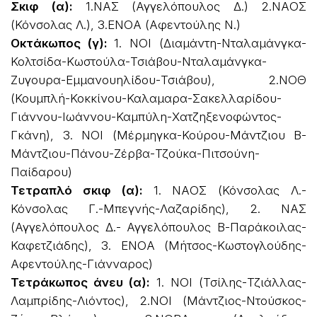
Σκιφ (α):
1.ΝΑΣ (Αγγελόπουλος Δ.) 2.ΝΑΟΣ
(Κόνσολας Λ.), 3.ΕΝΟΑ (Αφεντούλης Ν.)
Οκτάκωπος (γ):
1. ΝΟΙ (Διαμάντη-Νταλαμάνγκα-
Κολτσίδα-Κωστούλα-Τσιάβου-Νταλαμάνγκα-
Ζυγουρα-Εμμανουηλίδου-Τσιάβου), 2.ΝΟΘ
(Κουμπλή-Κοκκίνου-Καλαμαρα-Σακελλαρίδου-
Γιάννου-Ιωάννου-Καμπύλη-Χατζηξενοφώντος-
Γκάνη), 3. ΝΟΙ (Μέρμηγκα-Κούρου-Μάντζιου Β-
Μάντζιου-Πάνου-Ζέρβα-Τζούκα-Πιτσούνη-
Παίδαρου)
Τετραπλό σκιφ (α):
1. ΝΑΟΣ (Κόνσολας Λ.-
Κόνσολας Γ.-Μπεγνής-Λαζαρίδης), 2. ΝΑΣ
(Αγγελόπουλος Δ.- Αγγελόπουλος Β-Παράκοιλας-
Καφετζιάδης), 3. ΕΝΟΑ (Μήτσος-Κωστογλούδης-
Αφεντούλης-Γιάνναρος)
Τετράκωπος άνευ (α):
1. ΝΟΙ (Τσίλης-Τζιάλλας-
Λαμπρίδης-Λιόντος), 2.ΝΟΙ (Μάντζιος-Ντούσκος-