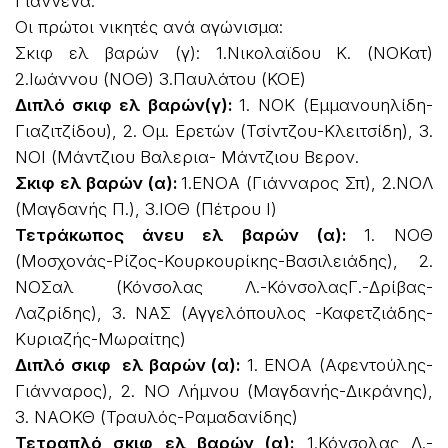
Γιάννενα.
Οι πρώτοι νικητές ανά αγώνισμα:
Σκιφ ελ βαρών (γ): 1.Νικολαϊδου Κ. (ΝΟΚατ)
2.Ιωάννου (ΝΟΘ) 3.Παυλάτου (ΚΟΕ)
Διπλό σκιφ ελ βαρών(γ):
1. ΝΟΚ (Εμμανουηλίδη-
Γιαζιτζίδου), 2. Ομ. Ερετών (Τσίντζου-Κλειτσίδη), 3.
ΝΟΙ (Μάντζιου Βαλερια- Μάντζιου Βερον.
Σκιφ ελ βαρών (α):
1.ΕΝΟΑ (Γιάνναρος Σπ), 2.ΝΟΛ
(Μαγδανής Π.), 3.ΙΟΘ (Πέτρου Ι)
Τετράκωπος άνευ ελ βαρών (α):
1. ΝΟΘ
(Μοσχονάς-Ρίζος-Κουρκουρίκης-Βασιλειάδης), 2.
ΝΟΣαλ (Κόνσολας Λ.-ΚόνσολαςΓ.-Δρίβας-
Λαζρίδης), 3. ΝΑΣ (Αγγελόπουλος -Καφετζιάδης-
Κυριαζής-Μωραίτης)
Διπλό σκιφ ελ βαρών (α):
1. ΕΝΟΑ (Αφεντούλης-
Γιάνναρος), 2. ΝΟ Λήμνου (Μαγδανής-Δικράνης),
3. ΝΑΟΚΘ (Τραυλός-Ραμαδανίδης)
Τετραπλό σκιφ ελ βαρών (α):
1.Κόνσολας Λ.-