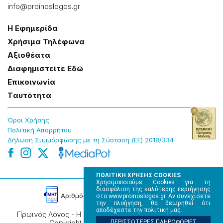
info@proinoslogos.gr
Η Εφημερίδα
Χρήσɩμα Τηλέφωνα
Αξɩοθέατα
Δɩαφημɩστείτε Εδώ
Επɩκοɩνωνία
Tαυτότητα
Όροɩ Χρήσης
Πολɩτɩκή Απορρήτου
Δήλωση Συμμόρφωσης με τη Σύσταση (ΕΕ) 2018/334
ΠΟΛΙΤΙΚΗ ΧΡΗΣΗΣ COOKIES
Χρησιμοποιούμε Cookies για τη
διασφάλιση της καλύτερης περιήγησης
Αρɩθμός Πɩστοποίησης Μ.Η.Τ. 220242
στο www.proinoslogos.gr. Αν συνεχίσετε
την πλοήγηση, θα θεωρηθεί ότι
αποδέχεστε την πολιτική μας.
Πρωινός Λόγος - Η καθημερινή εφημερίδα της Ηπείρου,
Copyright © 2026, All rights reserved.
ΠΕΡΙΣΣΟΤΕΡΕΣ ΠΛΗΡΟΦΟΡΙΕΣ