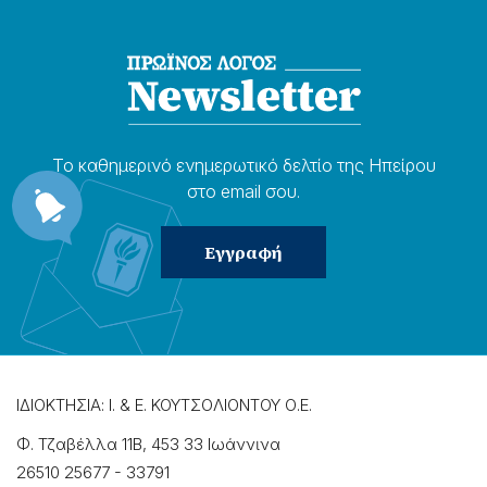
Το καθημερɩνό ενημερωτɩκό δελτίο της Ηπείρου
στο email σου.
ΙΔΙΟΚΤΗΣΙΑ: Ι. & Ε. ΚΟΥΤΣΟΛΙΟΝΤΟΥ Ο.Ε.
Φ. Τζαβέλλα 11Β, 453 33 Ιωάννɩνα
26510 25677
-
33791