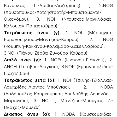
Κόνσολας Γ.-Δρίβας-Λαζαρίδης) , 2.ΝΟΘ
(Χρυσόπουλος-Χατζηστρατής-Μπουσταμάντε-
Οικονόμου), 3. ΝΟΙ (Ντούσκος-Μαγκλάρας-
Καλουιάν-Παπασταύρου)
Τετράκωπος άνευ (γ):
1 .ΝΟΙ (Μέρμηγκα-
Εμμανουηλίδου-Μάντζιου-Κούρου), 2. ΝΟΘ
(Κουμπλή-Κοκκίνου-Καλαμαρα-Σακελλαρίδου),
3.ΝΟΙ (Πάνου-Ζέρβα-Ζυγούρα-Κούρου)
Διπλό σκιφ (γ):
1. ΝΟΘ (Ιωάννου-Γιάννου), 2.
ΔΝΟΗ (Τσιάβου-Λιάγκου), 3.ΝΟΚ (Εμμανουηλίδου-
Γιαζιτζίδου)
Τετράκωπος μετά (α):
1. ΝΟΙ (Τσίλης-Τζιάλλας-
Λαμπρίδης-Λιόντος-Μπούγιας), 2. ΝΟΒΑ
(Λαδόπουλος-Κουρκουμπας-Λουλούδης-Λεμονάς-
Μαραγκός), 3. ΝΟΙ ( Μάντζιος-Μπούγιας Ζ.-
Βλάχος-Μουλάς)
Δικωπος άνευ (α):
1. ΝΟΒΑ (Κουσκουρίδας-