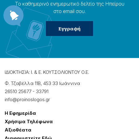
Το καθημερɩνό ενημερωτɩκό δελτίο της Ηπείρου
στο email σου.
ΙΔΙΟΚΤΗΣΙΑ: Ι. & Ε. ΚΟΥΤΣΟΛΙΟΝΤΟΥ Ο.Ε.
Φ. Τζαβέλλα 11Β, 453 33 Ιωάννɩνα
26510 25677
-
33791
info@proinoslogos.gr
Η Εφημερίδα
Χρήσɩμα Τηλέφωνα
Αξɩοθέατα
Δɩαφημɩστείτε Εδώ