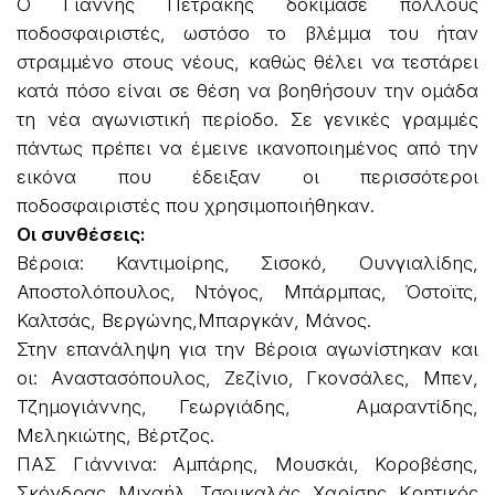
Ο Γιάννης Πετράκης δοκίμασε πολλούς
ποδοσφαιριστές, ωστόσο το βλέμμα του ήταν
στραμμένο στους νέους, καθώς θέλει να τεστάρει
κατά πόσο είναι σε θέση να βοηθήσουν την ομάδα
τη νέα αγωνιστική περίοδο. Σε γενικές γραμμές
πάντως πρέπει να έμεινε ικανοποιημένος από την
εικόνα που έδειξαν οι περισσότεροι
ποδοσφαιριστές που χρησιμοποιήθηκαν.
Οι συνθέσεις:
Βέροια: Καντιμοίρης, Σισοκό, Ουνγιαλίδης,
Αποστολόπουλος, Ντόγος, Μπάρμπας, Όστοϊτς,
Καλτσάς, Βεργώνης,Μπαργκάν, Μάνος.
Στην επανάληψη για την Βέροια αγωνίστηκαν και
οι: Αναστασόπουλος, Ζεζίνιο, Γκονσάλες, Μπεν,
Τζημογιάννης, Γεωργιάδης, Αμαραντίδης,
Μεληκιώτης, Βέρτζος.
ΠΑΣ Γιάννινα: Αμπάρης, Μουσκάι, Κοροβέσης,
Σκόνδρας, Μιχαήλ, Τσουκαλάς, Χαρίσης, Κρητικός