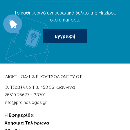
Το καθημερɩνό ενημερωτɩκό δελτίο της Ηπείρου
στο email σου.
ΙΔΙΟΚΤΗΣΙΑ: Ι. & Ε. ΚΟΥΤΣΟΛΙΟΝΤΟΥ Ο.Ε.
Φ. Τζαβέλλα 11Β, 453 33 Ιωάννɩνα
26510 25677
-
33791
info@proinoslogos.gr
Η Εφημερίδα
Χρήσɩμα Τηλέφωνα