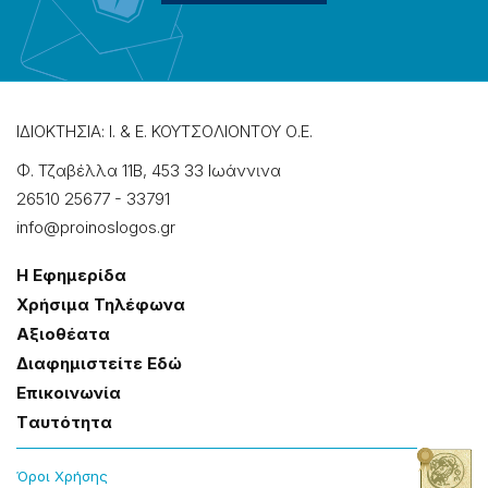
ΙΔΙΟΚΤΗΣΙΑ: Ι. & Ε. ΚΟΥΤΣΟΛΙΟΝΤΟΥ Ο.Ε.
Φ. Τζαβέλλα 11Β, 453 33 Ιωάννɩνα
26510 25677
-
33791
info@proinoslogos.gr
Η Εφημερίδα
Χρήσɩμα Τηλέφωνα
Αξɩοθέατα
Δɩαφημɩστείτε Εδώ
Επɩκοɩνωνία
Tαυτότητα
Όροɩ Χρήσης