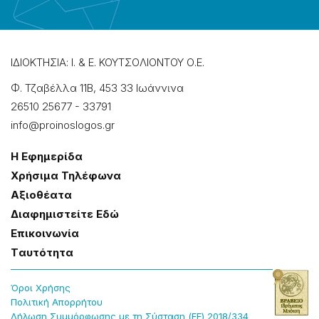
ΙΔΙΟΚΤΗΣΙΑ: Ι. & Ε. ΚΟΥΤΣΟΛΙΟΝΤΟΥ Ο.Ε.
Φ. Τζαβέλλα 11Β, 453 33 Ιωάννɩνα
26510 25677
-
33791
info@proinoslogos.gr
Η Εφημερίδα
Χρήσɩμα Τηλέφωνα
Αξɩοθέατα
Δɩαφημɩστείτε Εδώ
Επɩκοɩνωνία
Tαυτότητα
Όροɩ Χρήσης
Πολɩτɩκή Απορρήτου
Δήλωση Συμμόρφωσης με τη Σύσταση (ΕΕ) 2018/334