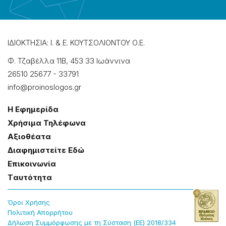
ΙΔΙΟΚΤΗΣΙΑ: Ι. & Ε. ΚΟΥΤΣΟΛΙΟΝΤΟΥ Ο.Ε.
Φ. Τζαβέλλα 11Β, 453 33 Ιωάννɩνα
26510 25677
-
33791
info@proinoslogos.gr
Η Εφημερίδα
Χρήσɩμα Τηλέφωνα
Αξɩοθέατα
Δɩαφημɩστείτε Εδώ
Επɩκοɩνωνία
Tαυτότητα
Όροɩ Χρήσης
Πολɩτɩκή Απορρήτου
Δήλωση Συμμόρφωσης με τη Σύσταση (ΕΕ) 2018/334