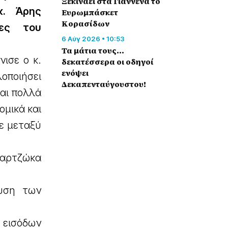
Ξεκινάει στα Γιάννενα το
κ. Άρης
Ευρωμπάσκετ
Κορασίδων
ες του
6 Αύγ 2026 • 10:53
Τα μάτια τους…
νισε ο κ.
δεκατέσσερα οι οδηγοί
ενόψει
οποιήσει
Δεκαπενταύγουστου!
ται πολλά
ομικά και
σε μεταξύ
παρτζώκα
ευση των
 εισόδων