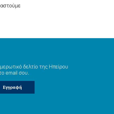
ργαστούμε
μερωτɩκό δελτίο της Ηπείρου
το email σου.