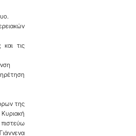
τυο.
ερειακών
 και τις
ανση
πηρέτηση
όρων της
 Κυριακή
 πιστεύω
Γιάννενα