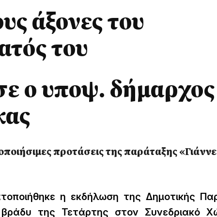
ους άξονες του
ατός του
ε ο υποψ. δήμαρχος
κας
υλοποιήσιμες προτάσεις της παράταξης «Γιάνν
ατοποιήθηκε η εκδήλωση της Δημοτικής Πα
 βράδυ της Τετάρτης στον Συνεδριακό Χ