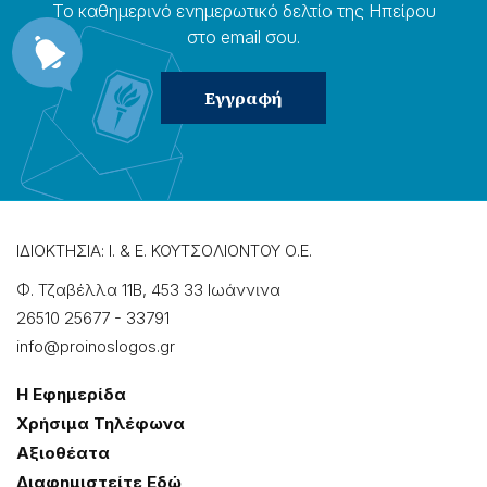
Το καθημερɩνό ενημερωτɩκό δελτίο της Ηπείρου
στο email σου.
ΙΔΙΟΚΤΗΣΙΑ: Ι. & Ε. ΚΟΥΤΣΟΛΙΟΝΤΟΥ Ο.Ε.
Φ. Τζαβέλλα 11Β, 453 33 Ιωάννɩνα
26510 25677
-
33791
info@proinoslogos.gr
Η Εφημερίδα
Χρήσɩμα Τηλέφωνα
Αξɩοθέατα
Δɩαφημɩστείτε Εδώ