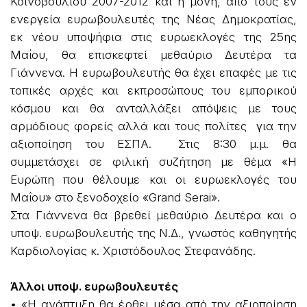
Κοινοβουλίου 2007-2012 και η μόνη, από τους εν
ενεργεία ευρωβουλευτές της Νέας Δημοκρατίας,
εκ νέου υποψήφια στις ευρωεκλογές της 25ης
Μαΐου, θα επισκεφτεί μεθαύριο Δευτέρα τα
Γιάννενα. Η ευρωβουλευτής θα έχει επαφές με τις
τοπικές αρχές και εκπροσώπους του εμπορικού
κόσμου και θα ανταλλάξει απόψεις με τους
αρμόδιους φορείς αλλά και τους πολίτες για την
αξιοποίηση του ΕΣΠΑ. Στις 8:30 μ.μ. θα
συμμετάσχει σε φιλική συζήτηση με θέμα «Η
Ευρώπη που θέλουμε και οι ευρωεκλογές του
Μαΐου» στο ξενοδοχείο «Grand Serai».
Στα Γιάννενα θα βρεθεί μεθαύριο Δευτέρα και ο
υποψ. ευρωβουλευτής της Ν.Δ., γνωστός καθηγητής
Καρδιολογίας κ. Χριστόδουλος Στεφανάδης.
Άλλοι υποψ. ευρωβουλευτές
• «Η ανάπτυξη θα έρθει μέσα από την αξιοποίηση