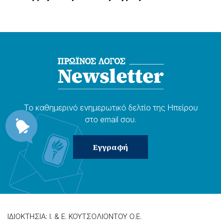
Το καθημερɩνό ενημερωτɩκό δελτίο της Ηπείρου
στο email σου.
ΙΔΙΟΚΤΗΣΙΑ: Ι. & Ε. ΚΟΥΤΣΟΛΙΟΝΤΟΥ Ο.Ε.