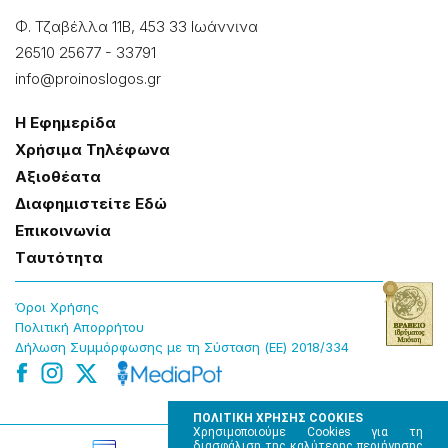
Φ. Τζαβέλλα 11Β, 453 33 Ιωάννɩνα
26510 25677
-
33791
info@proinoslogos.gr
Η Εφημερίδα
Χρήσɩμα Τηλέφωνα
Αξɩοθέατα
Δɩαφημɩστείτε Εδώ
Επɩκοɩνωνία
Tαυτότητα
Όροɩ Χρήσης
Πολɩτɩκή Απορρήτου
Δήλωση Συμμόρφωσης με τη Σύσταση (ΕΕ) 2018/334
ΠΟΛΙΤΙΚΗ ΧΡΗΣΗΣ COOKIES
Χρησιμοποιούμε Cookies για τη
διασφάλιση της καλύτερης περιήγησης