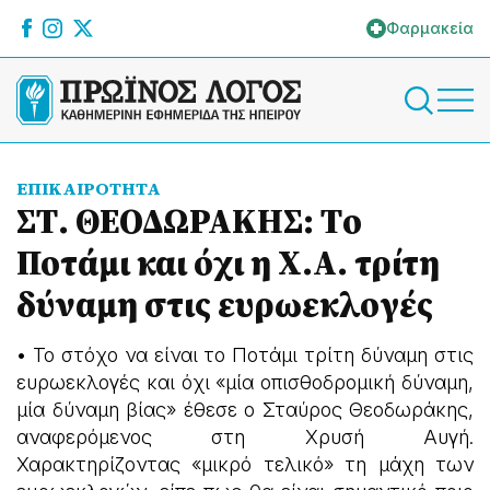
Φαρμακεία
ΕΠΙΚΑΙΡΟΤΗΤΑ
ΣΤ. ΘΕΟΔΩΡΑΚΗΣ: Tο
Ποτάμι και όχι η Χ.Α. τρίτη
δύναμη στις ευρωεκλογές
• Το στόχο να είναι το Ποτάμι τρίτη δύναμη στις
ευρωεκλογές και όχι «μία οπισθοδρομική δύναμη,
μία δύναμη βίας» έθεσε ο Σταύρος Θεοδωράκης,
αναφερόμενος στη Χρυσή Αυγή.
Χαρακτηρίζοντας «μικρό τελικό» τη μάχη των