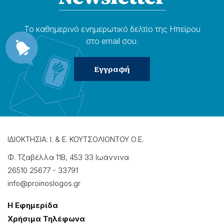
Το καθημερɩνό ενημερωτɩκό δελτίο της Ηπείρου
στο email σου.
ΙΔΙΟΚΤΗΣΙΑ: Ι. & Ε. ΚΟΥΤΣΟΛΙΟΝΤΟΥ Ο.Ε.
Φ. Τζαβέλλα 11Β, 453 33 Ιωάννɩνα
26510 25677
-
33791
info@proinoslogos.gr
Η Εφημερίδα
Χρήσɩμα Τηλέφωνα