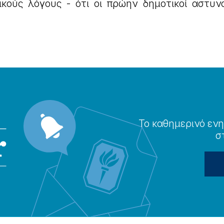
ικούς λόγους - ότι οι πρώην δημοτικοί αστυνο
Το καθημερɩνό ενη
σ