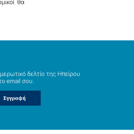
μικοί θα
μερωτɩκό δελτίο της Ηπείρου
το email σου.