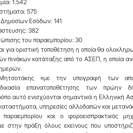
μία: 1.542
αστήματα: 575
α Δημοσίων Εσόδων: 141
άστευσης: 382
ετώπισης του παραεμπορίου: 30
αι για οριστική τοποθέτηση η οποία θα ολοκληρ
ών πινάκων κατάταξης από το ΑΣΕΠ, η οποία αν
 ημερών.
Μητσοτάκης «με την υπογραφή των απ
αδικασία επανατοποθέτησης των πρώην δη
όπο αυτό ενισχύονται σημαντικά η Ελληνική Ασ
 καταστήματα, υπηρεσίες αλλοδαπών και μετανά
 παραεμπορίου και ο φοροεισπρακτικός μηχ
ε στην πράξη όλους εκείνους που υποστήριζ