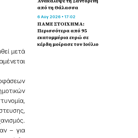
Ανακάλυψε τη Σαντορίνη
από τη Θάλασσα
6 Αύγ 2026 • 17:02
ΠΑΜΕ ΣΤΟΙΧΗΜΑ:
Περισσότερα από 95
εκατομμύρια ευρώ σε
κέρδη μοίρασε τον Ιούλιο
ωθεί μετά
αμένεται
οφάσεων
μοτικών
τυνομία,
στευσης,
ανισμός.
αν – για