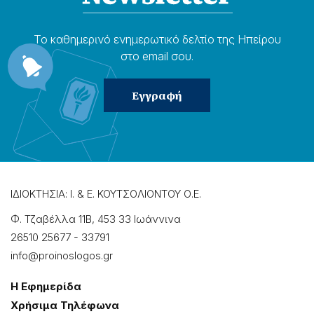
Το καθημερɩνό ενημερωτɩκό δελτίο της Ηπείρου
στο email σου.
ΙΔΙΟΚΤΗΣΙΑ: Ι. & Ε. ΚΟΥΤΣΟΛΙΟΝΤΟΥ Ο.Ε.
Φ. Τζαβέλλα 11Β, 453 33 Ιωάννɩνα
26510 25677
-
33791
info@proinoslogos.gr
Η Εφημερίδα
Χρήσɩμα Τηλέφωνα