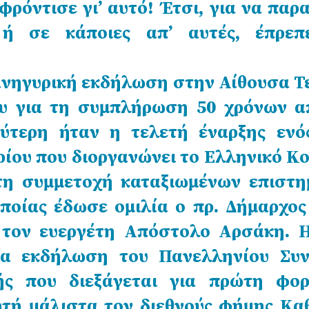
φρόντισε γι’ αυτό! Έτσι, για να παρ
 ή σε κάποιες απ’ αυτές, έπρε
ανηγυρική εκδήλωση στην Αίθουσα Τ
ου για τη συμπλήρωση 50 χρόνων α
εύτερη ήταν η τελετή έναρξης ενό
ίου που διοργανώνει το Ελληνικό Κ
τη συμμετοχή καταξιωμένων επιστη
οποίας έδωσε ομιλία ο πρ. Δήμαρχος
 τον ευεργέτη Απόστολο Αρσάκη. Η
ια εκδήλωση του Πανελληνίου Συν
κής που διεξάγεται για πρώτη φο
λητή μάλιστα τον διεθνούς φήμης Κα