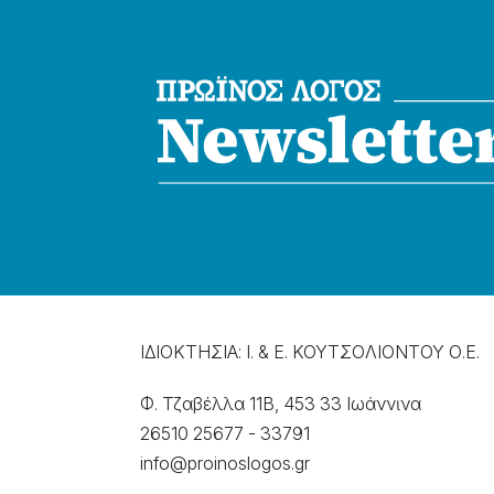
ΙΔΙΟΚΤΗΣΙΑ: Ι. & Ε. ΚΟΥΤΣΟΛΙΟΝΤΟΥ Ο.Ε.
Φ. Τζαβέλλα 11Β, 453 33 Ιωάννɩνα
26510 25677
-
33791
info@proinoslogos.gr