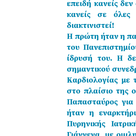
επειδή κανείς δεν 
κανείς σε όλες
διακτινιστεί!
Η πρώτη ήταν η π
του Πανεπιστημί
ίδρυσή του. Η δ
σημαντικού συνεδρ
Καρδιολογίας με 
στο πλαίσιο της 
Παπασταύρος για
ήταν η εναρκτήρ
Πυρηνικής Ιατρι
Γιάννενα, με ομι