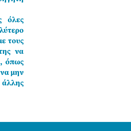
ς όλες
λύτερο
με τους
της να
, όπως
 να μην
 άλλης