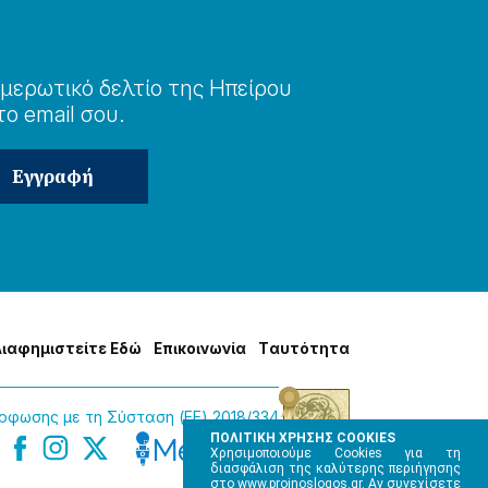
μερωτɩκό δελτίο της Ηπείρου
το email σου.
Δɩαφημɩστείτε Εδώ
Επɩκοɩνωνία
Tαυτότητα
φωσης με τη Σύσταση (ΕΕ) 2018/334
ΠΟΛΙΤΙΚΗ ΧΡΗΣΗΣ COOKIES
Χρησιμοποιούμε Cookies για τη
διασφάλιση της καλύτερης περιήγησης
στο www.proinoslogos.gr. Αν συνεχίσετε