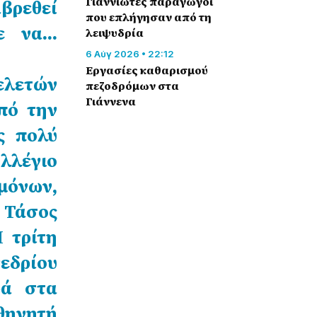
Γιαννιώτες παραγωγοί
αβρεθεί
που επλήγησαν από τη
πε να…
λειψυδρία
6 Αύγ 2026 • 22:12
Εργασίες καθαρισμού
ελετών
πεζοδρόμων στα
Γιάννενα
πό την
ς πολύ
ολλέγιο
μόνων,
 Τάσος
 τρίτη
εδρίου
ρά στα
θηγητή