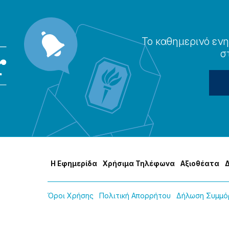
Το καθημερɩνό ενη
σ
Η Εφημερίδα
Χρήσɩμα Τηλέφωνα
Αξɩοθέατα
Όροɩ Χρήσης
Πολɩτɩκή Απορρήτου
Δήλωση Συμμόρ