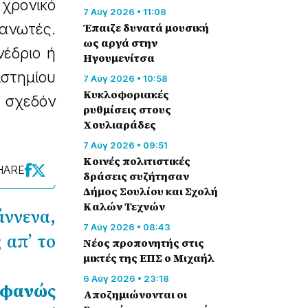
χρονικό
7 Αύγ 2026 • 11:08
ανωτές.
Έπαιζε δυνατά μουσική
ως αργά στην
νέδριο ή
Ηγουμενίτσα
ιστημίου
7 Αύγ 2026 • 10:58
Κυκλοφοριακές
 σχεδόν
ρυθμίσεις στους
Χουλιαράδες
7 Αύγ 2026 • 09:51
Κοινές πολιτιστικές
HARE
δράσεις συζήτησαν
Δήμος Σουλίου και Σχολή
Καλών Τεχνών
άννενα,
7 Αύγ 2026 • 08:43
 απ’ το
Νέος προπονητής στις
μικτές της ΕΠΣ ο Μιχαήλ
6 Αύγ 2026 • 23:18
οφανώς
Αποζημιώνονται οι