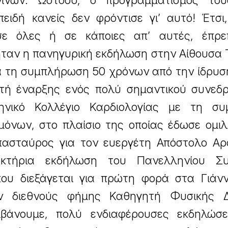
νίνων. Ωστόσο, ο προγραμματισμός το
ειδή κανείς δεν φρόντισε γι’ αυτό! Έτσι
σε όλες ή σε κάποιες απ’ αυτές, έπρ
 ήταν η πανηγυρική εκδήλωση στην Αίθουσα
α τη συμπλήρωση 50 χρόνων από την ίδρυσ
τή έναρξης ενός πολύ σημαντικού συνεδρ
ηνικό Κολλέγιο Καρδιολογίας με τη συ
όνων, στο πλαίσιο της οποίας έδωσε ομιλ
ασταύρος για τον ευεργέτη Απόστολο Αρ
κτήρια εκδήλωση του Πανελληνίου Συ
που διεξάγεται για πρώτη φορά στα Γιάνν
ον διεθνούς φήμης Καθηγητή Φυσικής 
βάνουμε, πολύ ενδιαφέρουσες εκδηλώσε