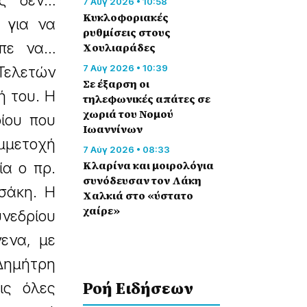
υς δεν…
7 Αύγ 2026 • 10:58
Κυκλοφοριακές
, για να
ρυθμίσεις στους
επε να…
Χουλιαράδες
7 Αύγ 2026 • 10:39
 Τελετών
Σε έξαρση οι
ή του. Η
τηλεφωνικές απάτες σε
χωριά του Νομού
ίου που
Ιωαννίνων
μμετοχή
7 Αύγ 2026 • 08:33
Κλαρίνα και μοιρολόγια
ία ο πρ.
συνόδευσαν τον Λάκη
σάκη. Η
Χαλκιά στο «ύστατο
χαίρε»
νεδρίου
ενα, με
Δημήτρη
Ροή Eιδήσεων
ις όλες