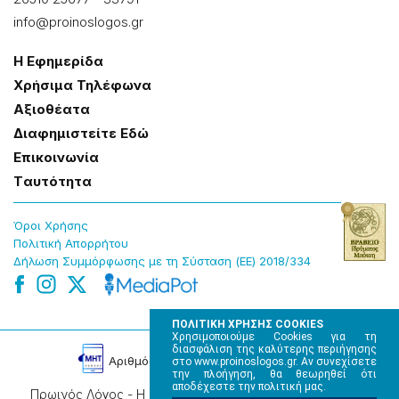
info@proinoslogos.gr
Η Εφημερίδα
Χρήσɩμα Τηλέφωνα
Αξɩοθέατα
Δɩαφημɩστείτε Εδώ
Επɩκοɩνωνία
Tαυτότητα
Όροɩ Χρήσης
Πολɩτɩκή Απορρήτου
Δήλωση Συμμόρφωσης με τη Σύσταση (ΕΕ) 2018/334
ΠΟΛΙΤΙΚΗ ΧΡΗΣΗΣ COOKIES
Χρησιμοποιούμε Cookies για τη
διασφάλιση της καλύτερης περιήγησης
Αρɩθμός Πɩστοποίησης Μ.Η.Τ. 220242
στο www.proinoslogos.gr. Αν συνεχίσετε
την πλοήγηση, θα θεωρηθεί ότι
αποδέχεστε την πολιτική μας.
Πρωινός Λόγος - Η καθημερινή εφημερίδα της Ηπείρου,