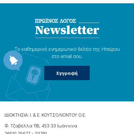
Το καθημερɩνό ενημερωτɩκό δελτίο της Ηπείρου
στο email σου.
ΙΔΙΟΚΤΗΣΙΑ: Ι. & Ε. ΚΟΥΤΣΟΛΙΟΝΤΟΥ Ο.Ε.
Φ. Τζαβέλλα 11Β, 453 33 Ιωάννɩνα
26510 25677
-
33791