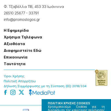
Φ. Τζαβέλλα 11Β, 453 33 Ιωάννɩνα
26510 25677
-
33791
info@proinoslogos.gr
Η Εφημερίδα
Χρήσɩμα Τηλέφωνα
Αξɩοθέατα
Δɩαφημɩστείτε Εδώ
Επɩκοɩνωνία
Tαυτότητα
Όροɩ Χρήσης
Πολɩτɩκή Απορρήτου
Δήλωση Συμμόρφωσης με τη Σύσταση (ΕΕ) 2018/334
ΠΟΛΙΤΙΚΗ ΧΡΗΣΗΣ COOKIES
Χρησιμοποιούμε Cookies για τη
διασφάλιση της καλύτερης περιήγησης