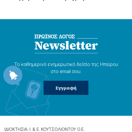
Το καθημερɩνό ενημερωτɩκό δελτίο της Ηπείρου
στο email σου.
ΙΔΙΟΚΤΗΣΙΑ: Ι. & Ε. ΚΟΥΤΣΟΛΙΟΝΤΟΥ Ο.Ε.