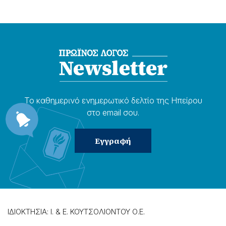
Το καθημερɩνό ενημερωτɩκό δελτίο της Ηπείρου
στο email σου.
ΙΔΙΟΚΤΗΣΙΑ: Ι. & Ε. ΚΟΥΤΣΟΛΙΟΝΤΟΥ Ο.Ε.