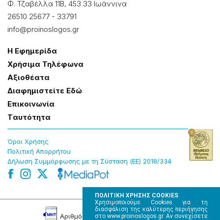
Φ. Τζαβέλλα 11Β, 453 33 Ιωάννɩνα
26510 25677
-
33791
info@proinoslogos.gr
Η Εφημερίδα
Χρήσɩμα Τηλέφωνα
Αξɩοθέατα
Δɩαφημɩστείτε Εδώ
Επɩκοɩνωνία
Tαυτότητα
Όροɩ Χρήσης
Πολɩτɩκή Απορρήτου
Δήλωση Συμμόρφωσης με τη Σύσταση (ΕΕ) 2018/334
ΠΟΛΙΤΙΚΗ ΧΡΗΣΗΣ COOKIES
Χρησιμοποιούμε Cookies για τη
διασφάλιση της καλύτερης περιήγησης
Αρɩθμός Πɩστοποίησης Μ.Η.Τ. 220242
στο www.proinoslogos.gr. Αν συνεχίσετε