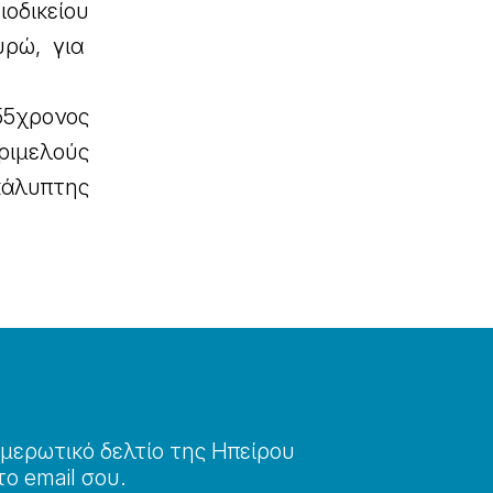
δικείου
υρώ, για
55χρονος
Τριμελούς
κάλυπτης
μερωτɩκό δελτίο της Ηπείρου
το email σου.