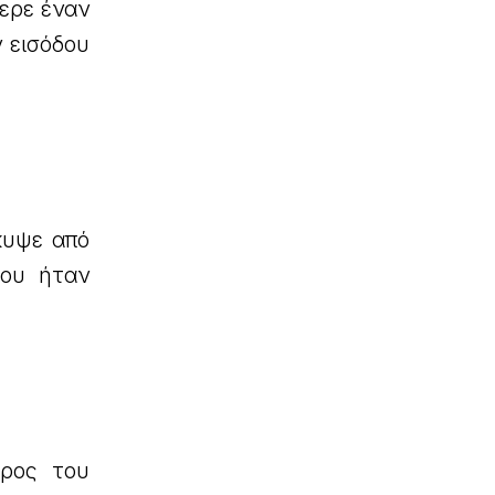
ερε έναν
 εισόδου
κυψε από
που ήταν
άρος του