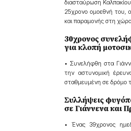
διασταύρωση Καλπακίου 
25χρονο ομοεθνή του, 
και παραμονής στη χώρα
30χρονος συνελή
για κλοπή μοτοσι
• Συνελήφθη στα Γιάνν
την αστυνομική έρευνα
σταθμευμένη σε δρόμο τ
Συλλήψεις φυγόπ
σε Γιάννενα και 
• Ένας 39χρονος ημε