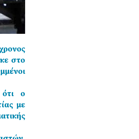
χρονος
κε στο
μμένοι
 ότι ο
ίας με
ματικής
ναστών,