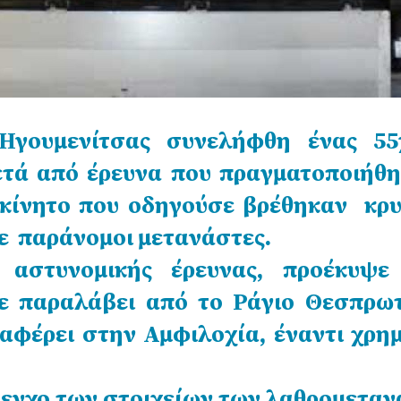
Ηγουμενίτσας συνελήφθη ένας 55
μετά από έρευνα που πραγματοποιήθη
οκίνητο που οδηγούσε βρέθηκαν κρυ
ε παράνομοι μετανάστες.
 αστυνομικής έρευνας, προέκυψε
χε παραλάβει από το Ράγιο Θεσπρωτ
αφέρει στην Αμφιλοχία, έναντι χρη
λεγχο των στοιχείων των λαθρομετα