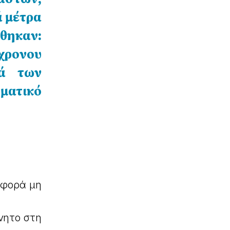
ά μέτρα
θηκαν:
χρονου
ρά των
ματικό
αφορά μη
ίνητο στη