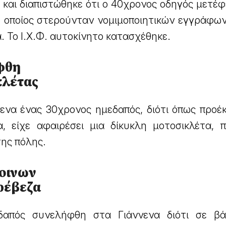
και διαπιστώθηκε ότι ο 40χρονος οδηγός μετέφ
ο οποίος στερούνταν νομιμοποιητικών εγγράφων
. Το Ι.Χ.Φ. αυτοκίνητο κατασχέθηκε.
φθη
κλέτας
ενα ένας 30χρονος ημεδαπός, διότι όπως προέ
, είχε αφαιρέσει μια δίκυκλη μοτοσικλέτα, 
ης πόλης.
οινων
Πρέβεζα
δαπός συνελήφθη στα Γιάννενα διότι σε β