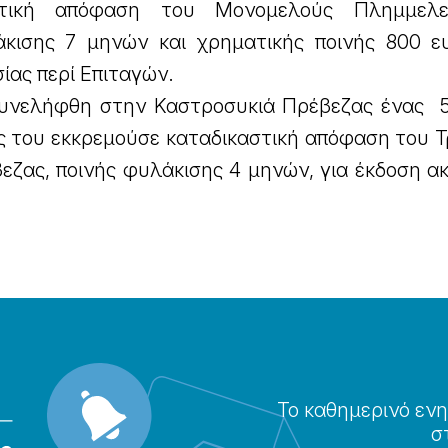
στική απόφαση του Μονομελούς Πλημμελειο
άκισης 7 μηνών και χρηματικής ποινής 800 ε
ίας περί Επιταγών.
συνελήφθη στην Καστροσυκιά Πρέβεζας ένας 
ος του εκκρεμούσε καταδικαστική απόφαση του 
εζας, ποινής φυλάκισης 4 μηνών, για έκδοση α
Το καθημερɩνό ενη
σ