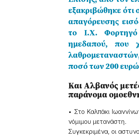
εξακριβώθηκε ότι 
απαγόρευσης εισό
το Ι.Χ. Φορτηγό
ημεδαπού, που 
λαθρομεταναστών
ποσό των 200 ευρώ
Και Αλβανός μετ
παράνομα ομοεθν
• Στο Καλπάκι Ιωαννίν
νόμιμου μετανάστη.
Συγκεκριμένα, οι αστυν