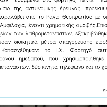
καν κρυμμένοι στο φορτηγό, πέντε πα
αίσιο της αστυνομικής έρευνας, προέκυψ
παραλάβει από το Ράγιο Θεσπρωτίας με σ
Αμφιλοχία, έναντι χρηματικής αμοιβής.Επί
χείων των λαθρομεταναστών, εξακριβώθηκε
ύσαν διοικητικά μέτρα απαγόρευσης εισό
Κατασχέθηκαν: το Ι.Χ. Φορτηγό αυτο
χρονου ημεδαπού, που χρησιμοποιήθηκε
εταναστών, δύο κινητά τηλέφωνα και το χ
S