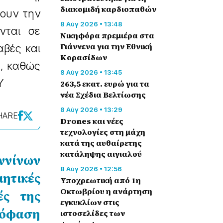
διακομιδή καρδιοπαθών
ζουν την
8 Αύγ 2026 • 13:48
νται σε
Nικηφόρα πρεμιέρα στα
Γιάννενα για την Εθνική
βές και
Κορασίδων
α, καθώς
8 Αύγ 2026 • 13:45
Υ
263,5 εκατ. ευρώ για τα
νέα Σχέδια Βελτίωσης
8 Αύγ 2026 • 13:29
HARE
Drones και νέες
τεχνολογίες στη μάχη
κατά της αυθαίρετης
κατάληψης αιγιαλού
ννίνων
8 Αύγ 2026 • 12:56
τικές
Υποχρεωτική από 1η
Οκτωβρίου η ανάρτηση
ές της
εγκυκλίων στις
απόφαση
ιστοσελίδες των