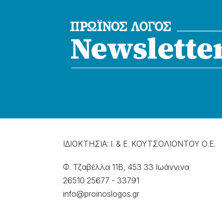
ΙΔΙΟΚΤΗΣΙΑ: Ι. & Ε. ΚΟΥΤΣΟΛΙΟΝΤΟΥ Ο.Ε.
Φ. Τζαβέλλα 11Β, 453 33 Ιωάννɩνα
26510 25677
-
33791
info@proinoslogos.gr