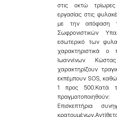
στις οκτώ τρίωρες 
εργασίας στις φυλακέ
με την απόφαση το
Σωφρονιστικών Υπ
εσωτερικό των φυλα
χαρακτηριστικά ο
Ιωαννίνων Κώστας
χαρακτηρίζουν τραγ
εκπέμπουν SOS, καθώς
1 προς 500.Κατά 
πραγματοποιηθούν:
Επισκεπτήρια συ
κρατουμένων.Αντίθε