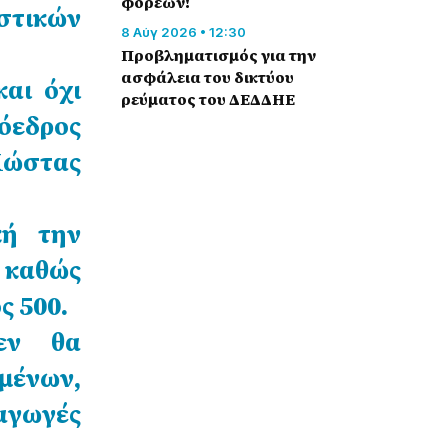
φορέων!
στικών
8 Αύγ 2026 • 12:30
Προβληματισμός για την
ασφάλεια του δικτύου
αι όχι
ρεύματος του ΔΕΔΔΗΕ
ρόεδρος
ώστας
κή την
, καθώς
ς 500.
εν θα
μένων,
αγωγές