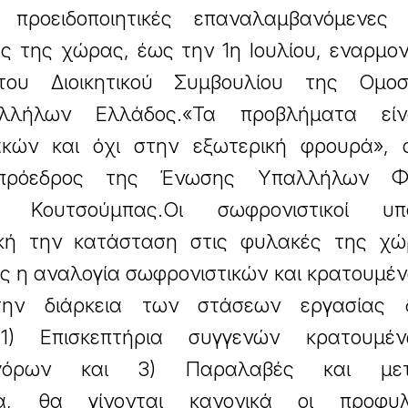
προειδοποιητικές επαναλαμβανόμενες 
ς της χώρας, έως την 1η Ιουλίου, εναρμον
υ Διοικητικού Συμβουλίου της Ομοσ
αλλήλων Ελλάδος.«Τα προβλήματα είν
κών και όχι στην εξωτερική φρουρά», 
 πρόεδρος της Ένωσης Υπαλλήλων Φ
 Κουτσούμπας.Οι σωφρονιστικοί υπά
ική την κατάσταση στις φυλακές της χώ
 η αναλογία σωφρονιστικών και κρατουμέν
την διάρκεια των στάσεων εργασίας 
 1) Επισκεπτήρια συγγενών κρατουμέ
νηγόρων και 3) Παραλαβές και μετ
τα, θα γίνονται κανονικά οι προφυλα