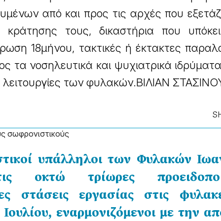
υμένων από και προς τις αρχές που εξετά
κράτησης τους, δικαστήρια που υπόκει
ωση 18μήνου, τακτικές ή έκτακτες παραλα
ος τα νοσηλευτικά και ψυχιατρικά ιδρύματ
ές λειτουργίες των φυλακών.ΒΙΛΙΑΝ ΣΤΑΣΙΝΟ
S
υς σωφρονιστικούς
στικοί υπάλληλοι των Φυλακών Ιωα
τις οκτώ τρίωρες προειδοποιη
ες στάσεις εργασίας στις φυλακ
 Ιουλίου, εναρμονιζόμενοι με την 