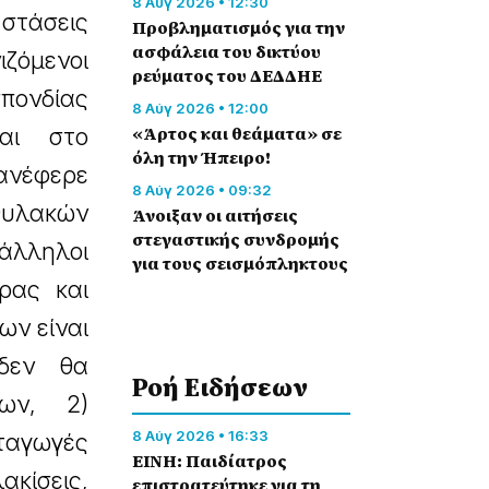
8 Αύγ 2026 • 12:30
στάσεις
Προβληματισμός για την
ασφάλεια του δικτύου
ιζόμενοι
ρεύματος του ΔΕΔΔΗΕ
πονδίας
8 Αύγ 2026 • 12:00
«Άρτος και θεάματα» σε
αι στο
όλη την Ήπειρο!
ανέφερε
8 Αύγ 2026 • 09:32
υλακών
Άνοιξαν οι αιτήσεις
στεγαστικής συνδρομής
λληλοι
για τους σεισμόπληκτους
ρας και
ων είναι
δεν θα
Ροή Eιδήσεων
νων, 2)
8 Αύγ 2026 • 16:33
αγωγές
ΕΙΝΗ: Παιδίατρος
κίσεις,
επιστρατεύτηκε για τη