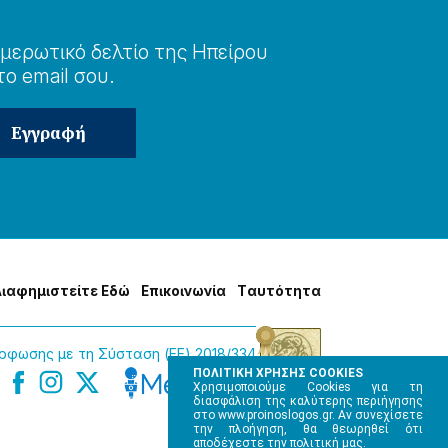
μερωτɩκό δελτίο της Ηπείρου
το email σου.
Δɩαφημɩστείτε Εδώ
Επɩκοɩνωνία
Tαυτότητα
φωσης με τη Σύσταση (ΕΕ) 2018/334
ΠΟΛΙΤΙΚΗ ΧΡΗΣΗΣ COOKIES
Χρησιμοποιούμε Cookies για τη
διασφάλιση της καλύτερης περιήγησης
στο www.proinoslogos.gr. Αν συνεχίσετε
την πλοήγηση, θα θεωρηθεί ότι
αποδέχεστε την πολιτική μας.