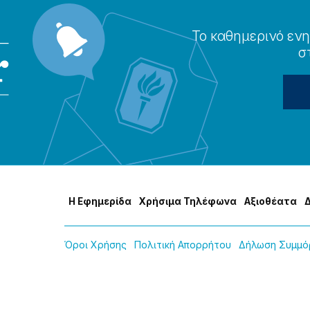
Το καθημερɩνό ενη
σ
Η Εφημερίδα
Χρήσɩμα Τηλέφωνα
Αξɩοθέατα
Όροɩ Χρήσης
Πολɩτɩκή Απορρήτου
Δήλωση Συμμόρ