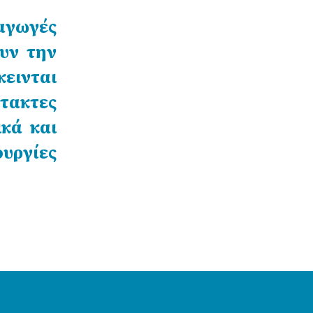
ταγωγές
υν την
κεινται
τακτες
κά και
ουργίες