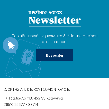
Το καθημερɩνό ενημερωτɩκό δελτίο της Ηπείρου
στο email σου.
ΙΔΙΟΚΤΗΣΙΑ: Ι. & Ε. ΚΟΥΤΣΟΛΙΟΝΤΟΥ Ο.Ε.
Φ. Τζαβέλλα 11Β, 453 33 Ιωάννɩνα
26510 25677
-
33791