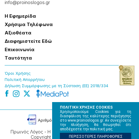
info@proinoslogos.gr
Η Εφημερίδα
Χρήσɩμα Τηλέφωνα
Αξɩοθέατα
Δɩαφημɩστείτε Εδώ
Επɩκοɩνωνία
Tαυτότητα
Όροɩ Χρήσης
Πολɩτɩκή Απορρήτου
Δήλωση Συμμόρφωσης με τη Σύσταση (ΕΕ) 2018/334
ΠΟΛΙΤΙΚΗ ΧΡΗΣΗΣ COOKIES
Χρησιμοποιούμε Cookies για τη
διασφάλιση της καλύτερης περιήγησης
Αρɩθμός Πɩστοποίησης Μ.Η.Τ. 220242
στο www.proinoslogos.gr. Αν συνεχίσετε
την πλοήγηση, θα θεωρηθεί ότι
αποδέχεστε την πολιτική μας.
Πρωινός Λόγος - Η καθημερινή εφημερίδα της Ηπείρου,
Copyright © 2026, All rights reserved.
ΠΕΡΙΣΣΟΤΕΡΕΣ ΠΛΗΡΟΦΟΡΙΕΣ