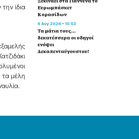
Ξεκινάει στα Γιάννενα το
την ίδια
Ευρωμπάσκετ
Κορασίδων
6 Αύγ 2026 • 10:53
Τα μάτια τους…
δεκατέσσερα οι οδηγοί
ενόψει
εξαμελής
Δεκαπενταύγουστου!
ατζιδάκι
πολυμένοι
 τα μέλη
ναυλία.