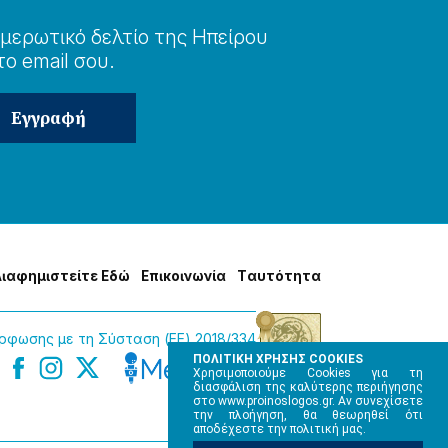
μερωτɩκό δελτίο της Ηπείρου
το email σου.
Δɩαφημɩστείτε Εδώ
Επɩκοɩνωνία
Tαυτότητα
φωσης με τη Σύσταση (ΕΕ) 2018/334
ΠΟΛΙΤΙΚΗ ΧΡΗΣΗΣ COOKIES
Χρησιμοποιούμε Cookies για τη
διασφάλιση της καλύτερης περιήγησης
στο www.proinoslogos.gr. Αν συνεχίσετε
την πλοήγηση, θα θεωρηθεί ότι
αποδέχεστε την πολιτική μας.