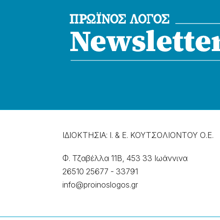
ΙΔΙΟΚΤΗΣΙΑ: Ι. & Ε. ΚΟΥΤΣΟΛΙΟΝΤΟΥ Ο.Ε.
Φ. Τζαβέλλα 11Β, 453 33 Ιωάννɩνα
26510 25677
-
33791
info@proinoslogos.gr