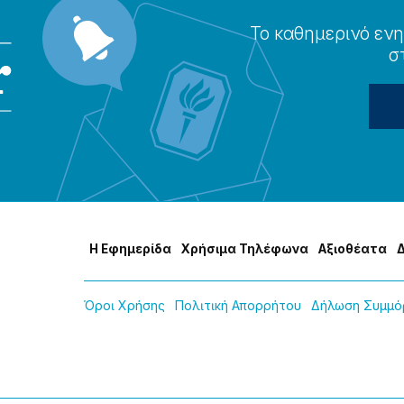
Το καθημερɩνό ενη
σ
Η Εφημερίδα
Χρήσɩμα Τηλέφωνα
Αξɩοθέατα
Όροɩ Χρήσης
Πολɩτɩκή Απορρήτου
Δήλωση Συμμόρ