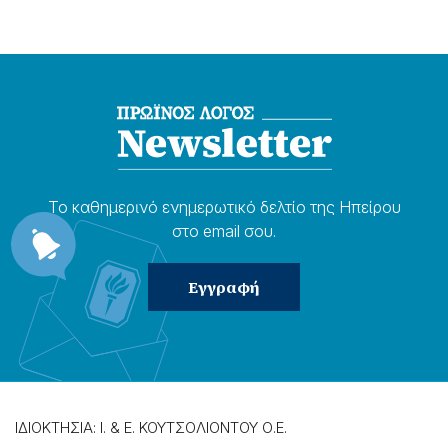
Το καθημερɩνό ενημερωτɩκό δελτίο της Ηπείρου
στο email σου.
ΙΔΙΟΚΤΗΣΙΑ: Ι. & Ε. ΚΟΥΤΣΟΛΙΟΝΤΟΥ Ο.Ε.