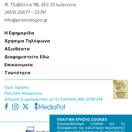
Φ. Τζαβέλλα 11Β, 453 33 Ιωάννɩνα
26510 25677
-
33791
info@proinoslogos.gr
Η Εφημερίδα
Χρήσɩμα Τηλέφωνα
Αξɩοθέατα
Δɩαφημɩστείτε Εδώ
Επɩκοɩνωνία
Tαυτότητα
Όροɩ Χρήσης
Πολɩτɩκή Απορρήτου
Δήλωση Συμμόρφωσης με τη Σύσταση (ΕΕ) 2018/334
ΠΟΛΙΤΙΚΗ ΧΡΗΣΗΣ COOKIES
Χρησιμοποιούμε Cookies για τη
διασφάλιση της καλύτερης περιήγησης
Αρɩθμός Πɩστοποίησης Μ.Η.Τ. 220242