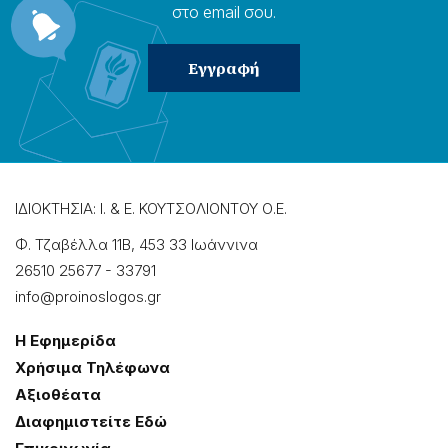
στο email σου.
ΙΔΙΟΚΤΗΣΙΑ: Ι. & Ε. ΚΟΥΤΣΟΛΙΟΝΤΟΥ Ο.Ε.
Φ. Τζαβέλλα 11Β, 453 33 Ιωάννɩνα
26510 25677
-
33791
info@proinoslogos.gr
Η Εφημερίδα
Χρήσɩμα Τηλέφωνα
Αξɩοθέατα
Δɩαφημɩστείτε Εδώ