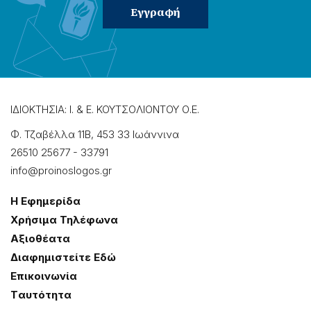
ΙΔΙΟΚΤΗΣΙΑ: Ι. & Ε. ΚΟΥΤΣΟΛΙΟΝΤΟΥ Ο.Ε.
Φ. Τζαβέλλα 11Β, 453 33 Ιωάννɩνα
26510 25677
-
33791
info@proinoslogos.gr
Η Εφημερίδα
Χρήσɩμα Τηλέφωνα
Αξɩοθέατα
Δɩαφημɩστείτε Εδώ
Επɩκοɩνωνία
Tαυτότητα