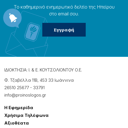
Το καθημερɩνό ενημερωτɩκό δελτίο της Ηπείρου
στο email σου.
ΙΔΙΟΚΤΗΣΙΑ: Ι. & Ε. ΚΟΥΤΣΟΛΙΟΝΤΟΥ Ο.Ε.
Φ. Τζαβέλλα 11Β, 453 33 Ιωάννɩνα
26510 25677
-
33791
info@proinoslogos.gr
Η Εφημερίδα
Χρήσɩμα Τηλέφωνα
Αξɩοθέατα