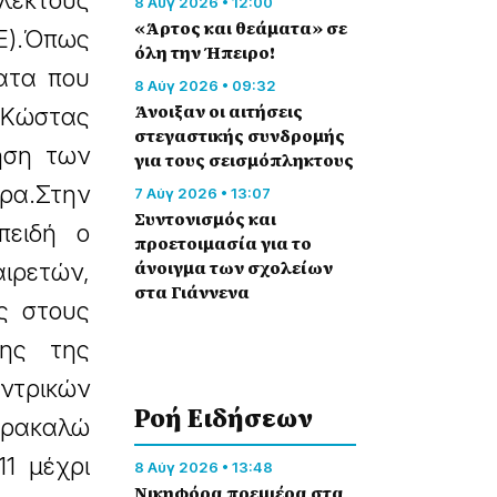
λεκτούς
8 Αύγ 2026 • 12:00
«Άρτος και θεάματα» σε
Ε).Όπως
όλη την Ήπειρο!
ατα που
8 Αύγ 2026 • 09:32
Άνοιξαν οι αιτήσεις
 Κώστας
στεγαστικής συνδρομής
ηση των
για τους σεισμόπληκτους
ρα.Στην
7 Αύγ 2026 • 13:07
Συντονισμός και
επειδή ο
προετοιμασία για το
άνοιγμα των σχολείων
αιρετών,
στα Γιάννενα
ές στους
σης της
εντρικών
Ροή Eιδήσεων
αρακαλώ
11 μέχρι
8 Αύγ 2026 • 13:48
Nικηφόρα πρεμιέρα στα