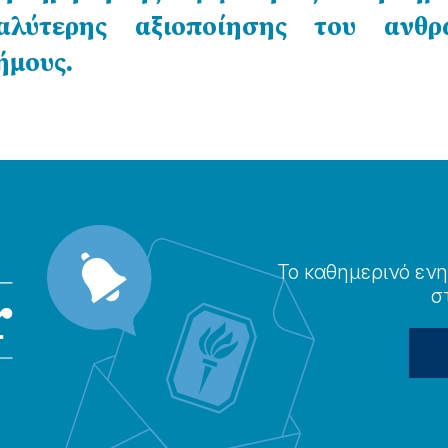
αλύτερης αξιοποίησης του ανθρ
ήμους.
Το καθημερɩνό ενη
σ