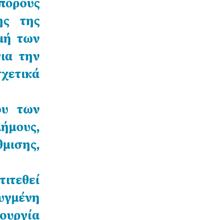
 πόρους
ης της
μή των
ια την
χετικά
ου των
ήμους,
θμισης,
τιτεθεί
υγμένη
ιουργία