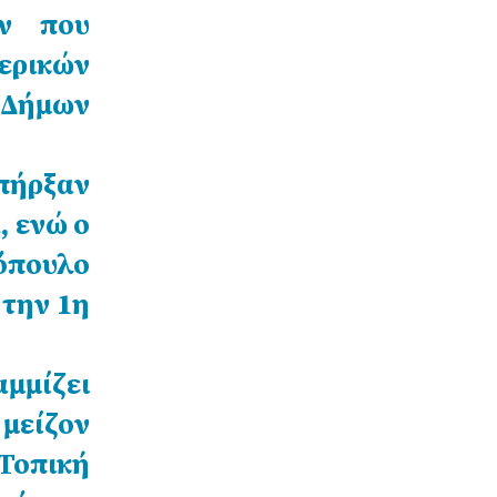
ων που
ερικών
 Δήμων
πήρξαν
, ενώ ο
όπουλο
 την 1η
μίζει
 μείζον
Τοπική