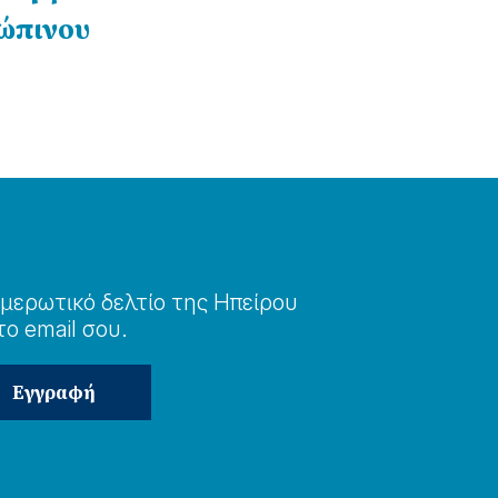
ώπινου
μερωτɩκό δελτίο της Ηπείρου
το email σου.