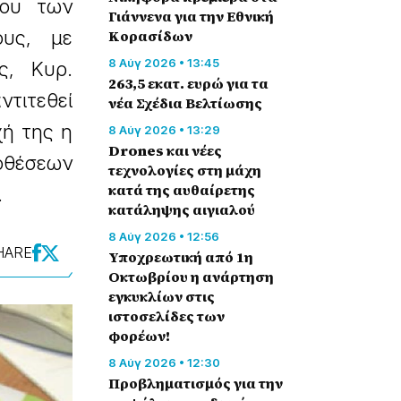
χου των
Γιάννενα για την Εθνική
ους, με
Κορασίδων
8 Αύγ 2026 • 13:45
ς, Κυρ.
263,5 εκατ. ευρώ για τα
ντιτεθεί
νέα Σχέδια Βελτίωσης
χή της η
8 Αύγ 2026 • 13:29
Drones και νέες
οθέσεων
τεχνολογίες στη μάχη
κατά της αυθαίρετης
.
κατάληψης αιγιαλού
8 Αύγ 2026 • 12:56
HARE
Υποχρεωτική από 1η
Οκτωβρίου η ανάρτηση
εγκυκλίων στις
ιστοσελίδες των
φορέων!
8 Αύγ 2026 • 12:30
Προβληματισμός για την