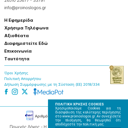
26510 25677
-
33791
info@proinoslogos.gr
Η Εφημερίδα
Χρήσɩμα Τηλέφωνα
Αξɩοθέατα
Δɩαφημɩστείτε Εδώ
Επɩκοɩνωνία
Tαυτότητα
Όροɩ Χρήσης
Πολɩτɩκή Απορρήτου
Δήλωση Συμμόρφωσης με τη Σύσταση (ΕΕ) 2018/334
ΠΟΛΙΤΙΚΗ ΧΡΗΣΗΣ COOKIES
Χρησιμοποιούμε Cookies για τη
διασφάλιση της καλύτερης περιήγησης
Αρɩθμός Πɩστοποίησης Μ.Η.Τ. 220242
στο www.proinoslogos.gr. Αν συνεχίσετε
την πλοήγηση, θα θεωρηθεί ότι
αποδέχεστε την πολιτική μας.
Πρωινός Λόγος - Η καθημερινή εφημερίδα της Ηπείρου,