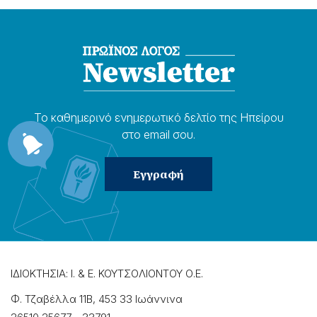
Το καθημερɩνό ενημερωτɩκό δελτίο της Ηπείρου
στο email σου.
ΙΔΙΟΚΤΗΣΙΑ: Ι. & Ε. ΚΟΥΤΣΟΛΙΟΝΤΟΥ Ο.Ε.
Φ. Τζαβέλλα 11Β, 453 33 Ιωάννɩνα