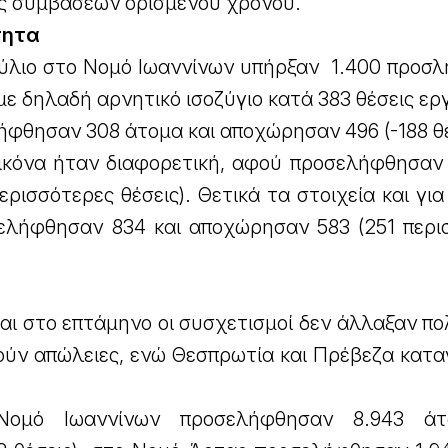
εις συμβάσεων ορισμένου χρόνου.
τητα
ούλιο στο Νομό Ιωαννίνων υπήρξαν 1.400 προσλ
με δηλαδή αρνητικό ισοζύγιο κατά 383 θέσεις ερ
φθησαν 308 άτομα και αποχώρησαν 496 (-188 θέ
ικόνα ήταν διαφορετική, αφού προσελήφθησαν 1
ρισσότερες θέσεις). Θετικά τα στοιχεία και γι
ελήφθησαν 834 και αποχώρησαν 583 (251 περι
 και στο επτάμηνο οι συσχετισμοί δεν άλλαξαν π
ρούν απώλειες, ενώ Θεσπρωτία και Πρέβεζα κατ
Νομό Ιωαννίνων προσελήφθησαν 8.943 άτ