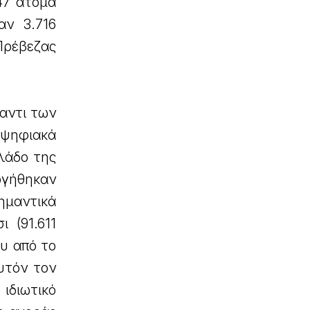
47 άτομα
αν 3.716
Πρέβεζας
ναντι των
 ψηφιακά
λάδο της
υργήθηκαν
ημαντικά
 (91.611
υ από το
αυτόν τον
ιδιωτικό