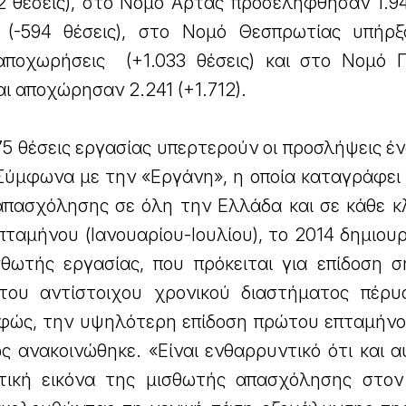
2 θέσεις), στο Νομό Άρτας προσελήφθησαν 1.9
 (-594 θέσεις), στο Νομό Θεσπρωτίας υπήρξ
αποχωρήσεις (+1.033 θέσεις) και στο Νομό 
ι αποχώρησαν 2.241 (+1.712).
75 θέσεις εργασίας υπερτερούν οι προσλήψεις έ
 Σύμφωνα με την «Εργάνη», η οποία καταγράφει
 απασχόλησης σε όλη την Ελλάδα και σε κάθε κ
επταμήνου (Ιανουαρίου-Ιουλίου), το 2014 δημιο
σθωτής εργασίας, που πρόκειται για επίδοση σ
υ αντίστοιχου χρονικού διαστήματος πέρυσι
σαφώς, την υψηλότερη επίδοση πρώτου επταμήνο
ς ανακοινώθηκε. «Είναι ενθαρρυντικό ότι και 
τική εικόνα της μισθωτής απασχόλησης στον 