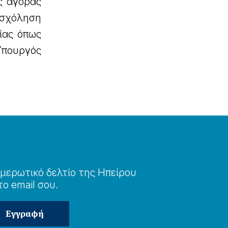
ς αγοράς
σχόληση
ίας όπως
Υπουργός
μερωτɩκό δελτίο της Ηπείρου
το email σου.