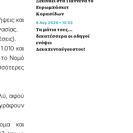
Ξεκινάει στα Γιάννενα το
Ευρωμπάσκετ
Κορασίδων
ήψεις και
6 Αύγ 2026 • 10:53
γασίας.
Τα μάτια τους…
δεκατέσσερα οι οδηγοί
σεις).
ενόψει
.010 και
Δεκαπενταύγουστου!
α το Νομό
σσότερες
ολύ, αφού
αγράφουν
ομα και