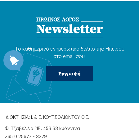
Το καθημερɩνό ενημερωτɩκό δελτίο της Ηπείρου
στο email σου.
ΙΔΙΟΚΤΗΣΙΑ: Ι. & Ε. ΚΟΥΤΣΟΛΙΟΝΤΟΥ Ο.Ε.
Φ. Τζαβέλλα 11Β, 453 33 Ιωάννɩνα
26510 25677
-
33791