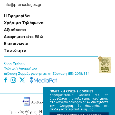
info@proinoslogos.gr
Η Εφημερίδα
Χρήσɩμα Τηλέφωνα
Αξɩοθέατα
Δɩαφημɩστείτε Εδώ
Επɩκοɩνωνία
Tαυτότητα
Όροɩ Χρήσης
Πολɩτɩκή Απορρήτου
Δήλωση Συμμόρφωσης με τη Σύσταση (ΕΕ) 2018/334
ΠΟΛΙΤΙΚΗ ΧΡΗΣΗΣ COOKIES
Χρησιμοποιούμε Cookies για τη
διασφάλιση της καλύτερης περιήγησης
Αρɩθμός Πɩστοποίησης Μ.Η.Τ. 220242
στο www.proinoslogos.gr. Αν συνεχίσετε
την πλοήγηση, θα θεωρηθεί ότι
αποδέχεστε την πολιτική μας.
Πρωινός Λόγος - Η καθημερινή εφημερίδα της Ηπείρου,