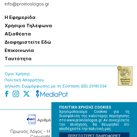
info@proinoslogos.gr
Η Εφημερίδα
Χρήσɩμα Τηλέφωνα
Αξɩοθέατα
Δɩαφημɩστείτε Εδώ
Επɩκοɩνωνία
Tαυτότητα
Όροɩ Χρήσης
Πολɩτɩκή Απορρήτου
Δήλωση Συμμόρφωσης με τη Σύσταση (ΕΕ) 2018/334
ΠΟΛΙΤΙΚΗ ΧΡΗΣΗΣ COOKIES
Χρησιμοποιούμε Cookies για τη
διασφάλιση της καλύτερης περιήγησης
Αρɩθμός Πɩστοποίησης Μ.Η.Τ. 220242
στο www.proinoslogos.gr. Αν συνεχίσετε
την πλοήγηση, θα θεωρηθεί ότι
αποδέχεστε την πολιτική μας.
Πρωινός Λόγος - Η καθημερινή εφημερίδα της Ηπείρου,
ΠΕΡΙΣΣΟΤΕΡΕΣ ΠΛΗΡΟΦΟΡΙΕΣ
Copyright © 2026, All rights reserved.