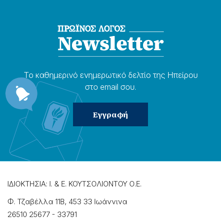
Το καθημερɩνό ενημερωτɩκό δελτίο της Ηπείρου
στο email σου.
ΙΔΙΟΚΤΗΣΙΑ: Ι. & Ε. ΚΟΥΤΣΟΛΙΟΝΤΟΥ Ο.Ε.
Φ. Τζαβέλλα 11Β, 453 33 Ιωάννɩνα
26510 25677
-
33791