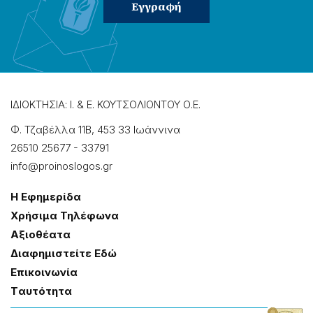
ΙΔΙΟΚΤΗΣΙΑ: Ι. & Ε. ΚΟΥΤΣΟΛΙΟΝΤΟΥ Ο.Ε.
Φ. Τζαβέλλα 11Β, 453 33 Ιωάννɩνα
26510 25677
-
33791
info@proinoslogos.gr
Η Εφημερίδα
Χρήσɩμα Τηλέφωνα
Αξɩοθέατα
Δɩαφημɩστείτε Εδώ
Επɩκοɩνωνία
Tαυτότητα