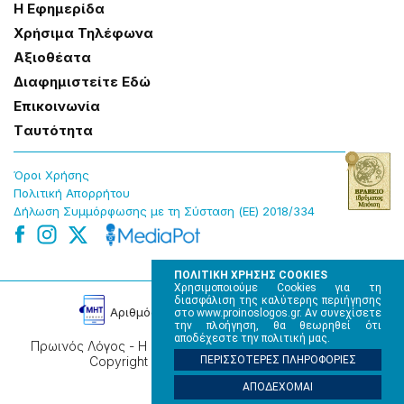
Η Εφημερίδα
Χρήσɩμα Τηλέφωνα
Αξɩοθέατα
Δɩαφημɩστείτε Εδώ
Επɩκοɩνωνία
Tαυτότητα
Όροɩ Χρήσης
Πολɩτɩκή Απορρήτου
Δήλωση Συμμόρφωσης με τη Σύσταση (ΕΕ) 2018/334
ΠΟΛΙΤΙΚΗ ΧΡΗΣΗΣ COOKIES
Χρησιμοποιούμε Cookies για τη
διασφάλιση της καλύτερης περιήγησης
Αρɩθμός Πɩστοποίησης Μ.Η.Τ. 220242
στο www.proinoslogos.gr. Αν συνεχίσετε
την πλοήγηση, θα θεωρηθεί ότι
αποδέχεστε την πολιτική μας.
Πρωινός Λόγος - Η καθημερινή εφημερίδα της Ηπείρου,
Copyright © 2026, All rights reserved.
ΠΕΡΙΣΣΟΤΕΡΕΣ ΠΛΗΡΟΦΟΡΙΕΣ
ΑΠΟΔΕΧΟΜΑΙ