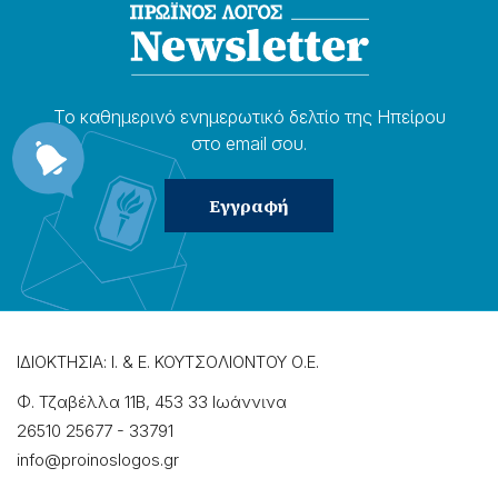
Το καθημερɩνό ενημερωτɩκό δελτίο της Ηπείρου
στο email σου.
ΙΔΙΟΚΤΗΣΙΑ: Ι. & Ε. ΚΟΥΤΣΟΛΙΟΝΤΟΥ Ο.Ε.
Φ. Τζαβέλλα 11Β, 453 33 Ιωάννɩνα
26510 25677
-
33791
info@proinoslogos.gr