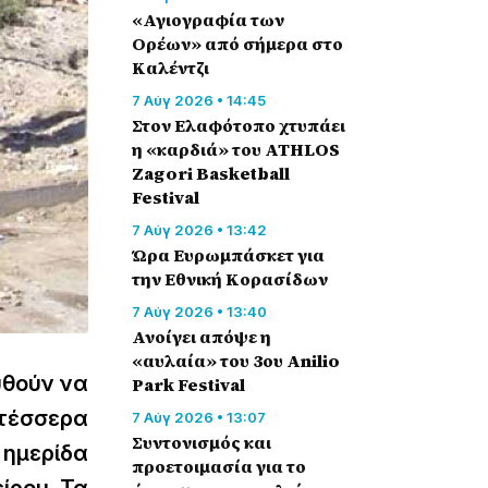
«Αγιογραφία των
Ορέων» από σήμερα στο
Καλέντζι
7 Αύγ 2026 • 14:45
Στον Ελαφότοπο χτυπάει
η «καρδιά» του ATHLOS
Zagori Basketball
Festival
7 Αύγ 2026 • 13:42
Ώρα Ευρωμπάσκετ για
την Εθνική Κορασίδων
7 Αύγ 2026 • 13:40
Ανοίγει απόψε η
«αυλαία» του 3ου Anilio
υθούν να
Park Festival
 τέσσερα
7 Αύγ 2026 • 13:07
Συντονισμός και
 ημερίδα
προετοιμασία για το