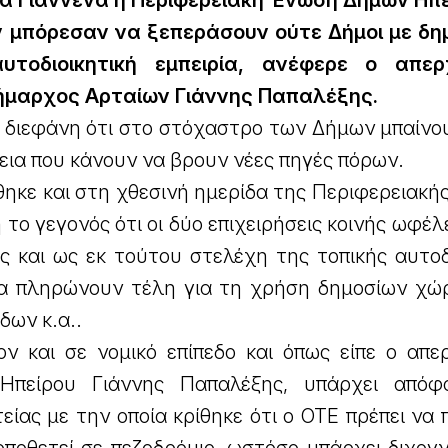
α Γιάννενα η Περιφερειακή Ένωση Δήμων Ηπε
 μπόρεσαν να ξεπεράσουν ούτε Δήμοι με δ
υτοδιοικητική εμπειρία, ανέφερε ο απερ
ήμαρχος Αρταίων Γιάννης Παπαλέξης.
, διεφάνη ότι στο στόχαστρο των Δήμων μπαίνο
εια που κάνουν να βρουν νέες πηγές πόρων.
ηκε και στη χθεσινή ημερίδα της Περιφερειακή
το γεγονός ότι οι δύο επιχειρήσεις κοινής ωφέλε
ς και ως εκ τούτου στελέχη της τοπικής αυτοδ
 να πληρώνουν τέλη για τη χρήση δημοσίων χώρ
δων κ.α..
ον και σε νομικό επίπεδο και όπως είπε ο απε
 Ηπείρου Γιάννης Παπαλέξης, υπάρχει από
είας με την οποία κρίθηκε ότι ο ΟΤΕ πρέπει να