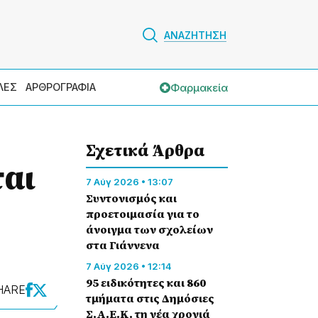
ΑΝΑΖΗΤΗΣΗ
Φαρμακεία
ΛΕΣ
ΑΡΘΡΟΓΡΑΦΙΑ
Σχετικά Άρθρα
ται
7 Αύγ 2026 • 13:07
Συντονισμός και
προετοιμασία για το
άνοιγμα των σχολείων
στα Γιάννενα
7 Αύγ 2026 • 12:14
95 ειδικότητες και 860
HARE
τμήματα στις Δημόσιες
Σ.Α.Ε.Κ. τη νέα χρονιά