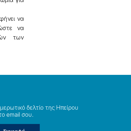
νωμία για
αφήνει να
 ώστε να
πών των
μερωτɩκό δελτίο της Ηπείρου
το email σου.