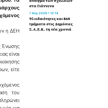
ίρου. Τα
άνοιγμα των σχολείων
στα Γιάννενα
ημάρχους
7 Αύγ 2026 • 12:14
χόμενος
95 ειδικότητες και 860
τμήματα στις Δημόσιες
Σ.Α.Ε.Κ. τη νέα χρονιά
υν η ΔΕΗ
ς Ένωσης
ιας είναι
ιοίκησης
ων, είτε
ρχόμενος
φαση του
 πληρώνει