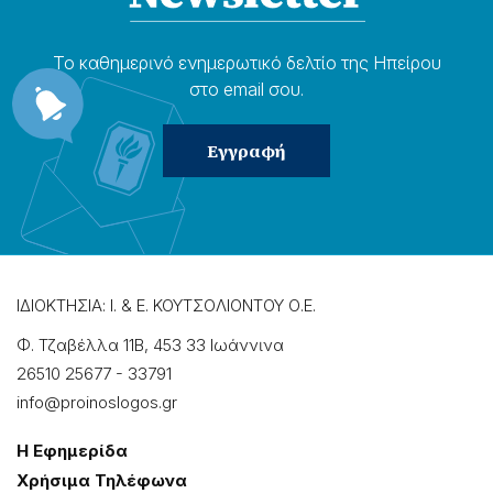
Το καθημερɩνό ενημερωτɩκό δελτίο της Ηπείρου
στο email σου.
ΙΔΙΟΚΤΗΣΙΑ: Ι. & Ε. ΚΟΥΤΣΟΛΙΟΝΤΟΥ Ο.Ε.
Φ. Τζαβέλλα 11Β, 453 33 Ιωάννɩνα
26510 25677
-
33791
info@proinoslogos.gr
Η Εφημερίδα
Χρήσɩμα Τηλέφωνα