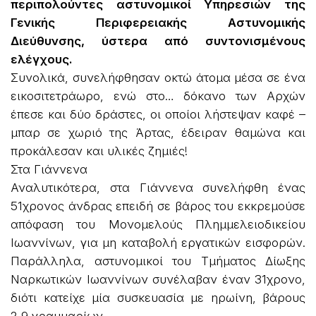
περιπολούντες αστυνομικοί Υπηρεσιών της
Γενικής Περιφερειακής Αστυνομικής
Διεύθυνσης, ύστερα από συντονισμένους
ελέγχους.
Συνολικά, συνελήφθησαν οκτώ άτομα μέσα σε ένα
εικοσιτετράωρο, ενώ στο… δόκανο των Αρχών
έπεσε και δύο δράστες, οι οποίοι λήστεψαν καφέ –
μπαρ σε χωριό της Άρτας, έδειραν θαμώνα και
προκάλεσαν και υλικές ζημιές!
Στα Γιάννενα
Αναλυτικότερα, στα Γιάννενα συνελήφθη ένας
51χρονος άνδρας επειδή σε βάρος του εκκρεμούσε
απόφαση του Μονομελούς Πλημμελειοδικείου
Ιωαννίνων, για μη καταβολή εργατικών εισφορών.
Παράλληλα, αστυνομικοί του Τμήματος Δίωξης
Ναρκωτικών Ιωαννίνων συνέλαβαν έναν 31χρονο,
διότι κατείχε μία συσκευασία με ηρωίνη, βάρους
2,9 γραμμαρίων.