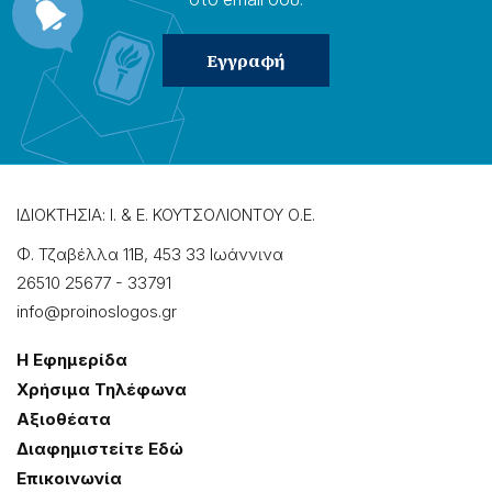
ΙΔΙΟΚΤΗΣΙΑ: Ι. & Ε. ΚΟΥΤΣΟΛΙΟΝΤΟΥ Ο.Ε.
Φ. Τζαβέλλα 11Β, 453 33 Ιωάννɩνα
26510 25677
-
33791
info@proinoslogos.gr
Η Εφημερίδα
Χρήσɩμα Τηλέφωνα
Αξɩοθέατα
Δɩαφημɩστείτε Εδώ
Επɩκοɩνωνία