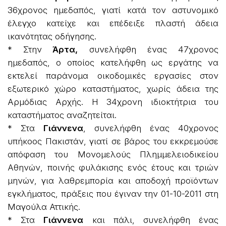
36χρονος ημεδαπός, γιατί κατά τον αστυνομικό
έλεγχο κατείχε και επέδειξε πλαστή άδεια
ικανότητας οδήγησης.
* Στην
Άρτα,
συνελήφθη ένας 47χρονος
ημεδαπός, ο οποίος κατελήφθη ως εργάτης να
εκτελεί παράνομα οικοδομικές εργασίες στον
εξωτερικό χώρο καταστήματος, χωρίς άδεια της
Αρμόδιας Αρχής. Η 34χρονη ιδιοκτήτρια του
καταστήματος αναζητείται.
* Στα
Γιάννενα
, συνελήφθη ένας 40χρονος
υπήκοος Πακιστάν, γιατί σε βάρος του εκκρεμούσε
απόφαση του Μονομελούς Πλημμελειοδικείου
Αθηνών, ποινής φυλάκισης ενός έτους και τριών
μηνών, για λαθρεμπορία και αποδοχή προϊόντων
εγκλήματος, πράξεις που έγιναν την 01-10-2011 στη
Μαγούλα Αττικής.
* Στα
Γιάννενα
και πάλι, συνελήφθη ένας