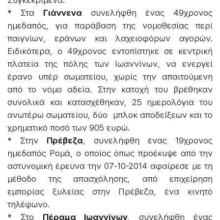
Συγκεκριμένα:
* Στα
Γιάννενα
συνελήφθη ένας 49χρονος
ημεδαπός, για παράβαση της νομοθεσίας περί
παιγνίων, εράνων και λαχειοφόρων αγορών.
Ειδικότερα, ο 49χρονος εντοπίστηκε σε κεντρική
πλατεία της πόλης των Ιωαννίνων, να ενεργεί
έρανο υπέρ σωματείου, χωρίς την απαιτούμενη
από το νόμο αδεία. Στην κατοχή του βρέθηκαν
συνολικά και κατασχέθηκαν, 25 ημερολόγια του
ανωτέρω σωματείου, δύο μπλοκ αποδείξεων και το
χρηματικό ποσό των 905 ευρώ.
* Στην
Πρέβεζα
, συνελήφθη ένας 19χρονος
ημεδαπός Ρομά, ο οποίος όπως προέκυψε από την
αστυνομική έρευνα την 07-10-2014 αφαίρεσε με τη
μέθοδο της απασχόλησης, από επιχείρηση
εμπορίας ξυλείας στην Πρέβεζα, ένα κινητό
τηλέφωνο.
* Στο
Πέραμα Ιωαννίνων
, συνελήφθη ένας