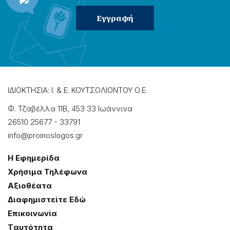
ΙΔΙΟΚΤΗΣΙΑ: Ι. & Ε. ΚΟΥΤΣΟΛΙΟΝΤΟΥ Ο.Ε.
Φ. Τζαβέλλα 11Β, 453 33 Ιωάννɩνα
26510 25677
-
33791
info@proinoslogos.gr
Η Εφημερίδα
Χρήσɩμα Τηλέφωνα
Αξɩοθέατα
Δɩαφημɩστείτε Εδώ
Επɩκοɩνωνία
Tαυτότητα