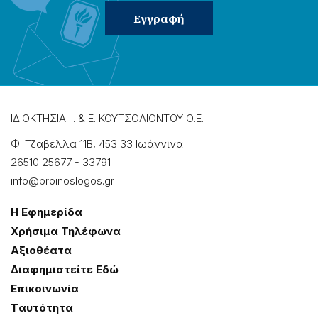
ΙΔΙΟΚΤΗΣΙΑ: Ι. & Ε. ΚΟΥΤΣΟΛΙΟΝΤΟΥ Ο.Ε.
Φ. Τζαβέλλα 11Β, 453 33 Ιωάννɩνα
26510 25677
-
33791
info@proinoslogos.gr
Η Εφημερίδα
Χρήσɩμα Τηλέφωνα
Αξɩοθέατα
Δɩαφημɩστείτε Εδώ
Επɩκοɩνωνία
Tαυτότητα