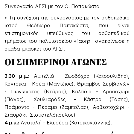
Συνεργασία ΑΓΣΙ με τον Θ. Παπακώστα
• Τη συνέχιση της συνεργασίας με τον ορθοπεδικό
ιατρό Θεόδωρο Παπακώστα, που είναι
επιστημονικός υπεύθυνος του ορθοπεδικού
τμήματος του πολυιατρείου «Ίαση» ανακοίνωσε η
ομάδα μπάσκετ του ΑΓΣΙ.
ΟΙ ΣΗΜΕΡΙΝΟΙ ΑΓΩΝΕΣ
3.30 μ.μ.:
Αμπελιά - Ζωοδόχος (Κατσουλίδης),
Κόντσικα - Κρύα (Μάντζιος), Θρίαμβος Σερβιανών
- Πωγωνάτος (Ντάρας), Καλπάκι - Δροσοχώρι
(Πάνος), Χουλιαράδες - Κάστρο (Τάσης),
Πράμαντα - Πέραμα (Ζαμπαλάς), Ασβεστοχώρι -
Σταυράκι (Σταματελόπουλος)
4 μ.μ.:
Ανατολή - Ελεούσα (Κατσικογιάννης).