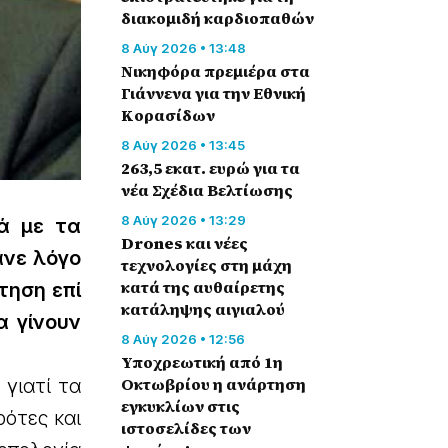
διακομιδή καρδιοπαθών
8 Αύγ 2026 • 13:48
Nικηφόρα πρεμιέρα στα
Γιάννενα για την Εθνική
Κορασίδων
8 Αύγ 2026 • 13:45
263,5 εκατ. ευρώ για τα
νέα Σχέδια Βελτίωσης
8 Αύγ 2026 • 13:29
ά με τα
Drones και νέες
ανε λόγο
τεχνολογίες στη μάχη
κατά της αυθαίρετης
τηση επί
κατάληψης αιγιαλού
α γίνουν
8 Αύγ 2026 • 12:56
Υποχρεωτική από 1η
Οκτωβρίου η ανάρτηση
γιατί τα
εγκυκλίων στις
ότες και
ιστοσελίδες των