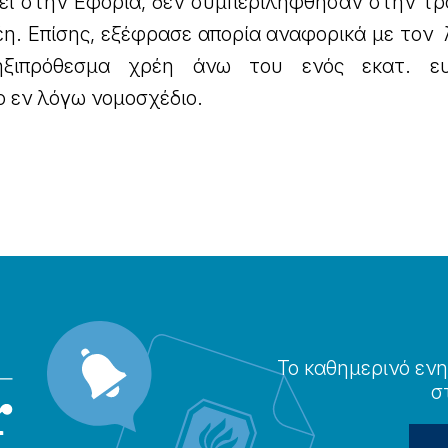
θεί στην Εφορία, δεν συμπεριλήφθησαν στην τρ
έη. Επίσης, εξέφρασε απορία αναφορικά με τον
ληξιπρόθεσμα χρέη άνω του ενός εκατ. ε
 εν λόγω νομοσχέδιο.
Το καθημερɩνό ενη
σ