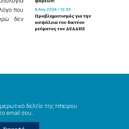
οπολογία
φορέων!
 λόγο που
8 Αύγ 2026 • 12:30
Προβληματισμός για την
υρώ δεν
ασφάλεια του δικτύου
ρεύματος του ΔΕΔΔΗΕ
μερωτɩκό δελτίο της Ηπείρου
το email σου.