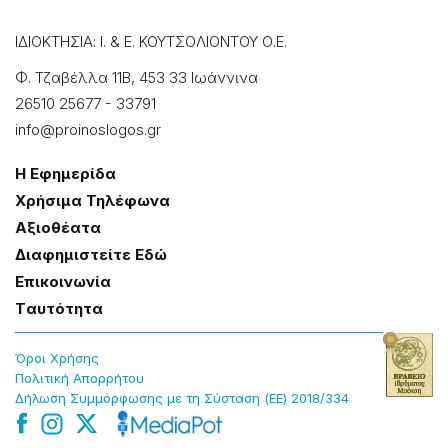
ΙΔΙΟΚΤΗΣΙΑ: Ι. & Ε. ΚΟΥΤΣΟΛΙΟΝΤΟΥ Ο.Ε.
Φ. Τζαβέλλα 11Β, 453 33 Ιωάννɩνα
26510 25677
-
33791
info@proinoslogos.gr
Η Εφημερίδα
Χρήσɩμα Τηλέφωνα
Αξɩοθέατα
Δɩαφημɩστείτε Εδώ
Επɩκοɩνωνία
Tαυτότητα
Όροɩ Χρήσης
Πολɩτɩκή Απορρήτου
Δήλωση Συμμόρφωσης με τη Σύσταση (ΕΕ) 2018/334