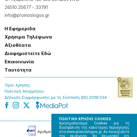
26510 25677
-
33791
info@proinoslogos.gr
Η Εφημερίδα
Χρήσɩμα Τηλέφωνα
Αξɩοθέατα
Δɩαφημɩστείτε Εδώ
Επɩκοɩνωνία
Tαυτότητα
Όροɩ Χρήσης
Πολɩτɩκή Απορρήτου
Δήλωση Συμμόρφωσης με τη Σύσταση (ΕΕ) 2018/334
ΠΟΛΙΤΙΚΗ ΧΡΗΣΗΣ COOKIES
Χρησιμοποιούμε Cookies για τη
διασφάλιση της καλύτερης περιήγησης
Αρɩθμός Πɩστοποίησης Μ.Η.Τ. 220242
στο www.proinoslogos.gr. Αν συνεχίσετε
την πλοήγηση, θα θεωρηθεί ότι