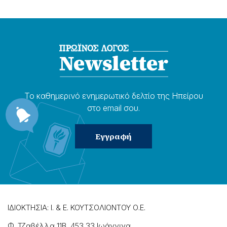
Το καθημερɩνό ενημερωτɩκό δελτίο της Ηπείρου
στο email σου.
ΙΔΙΟΚΤΗΣΙΑ: Ι. & Ε. ΚΟΥΤΣΟΛΙΟΝΤΟΥ Ο.Ε.
Φ. Τζαβέλλα 11Β, 453 33 Ιωάννɩνα