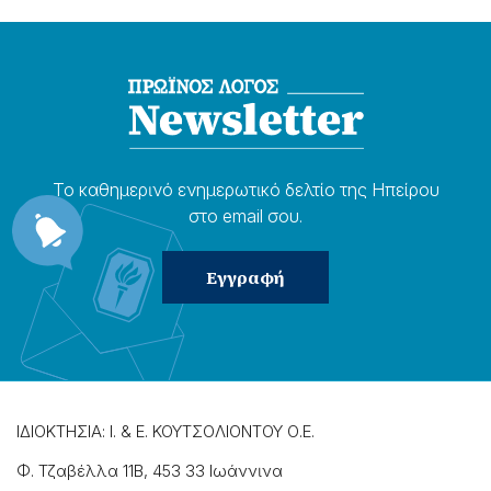
Το καθημερɩνό ενημερωτɩκό δελτίο της Ηπείρου
στο email σου.
ΙΔΙΟΚΤΗΣΙΑ: Ι. & Ε. ΚΟΥΤΣΟΛΙΟΝΤΟΥ Ο.Ε.
Φ. Τζαβέλλα 11Β, 453 33 Ιωάννɩνα