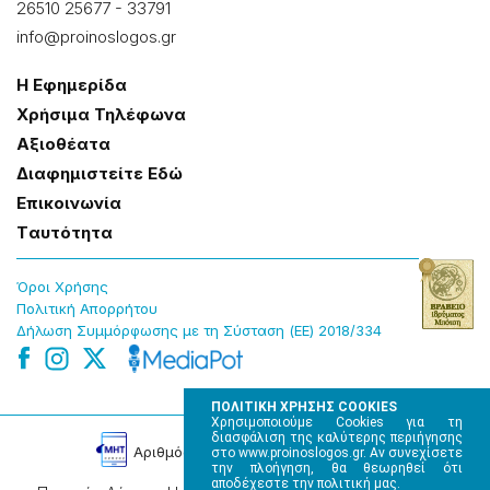
26510 25677
-
33791
info@proinoslogos.gr
Η Εφημερίδα
Χρήσɩμα Τηλέφωνα
Αξɩοθέατα
Δɩαφημɩστείτε Εδώ
Επɩκοɩνωνία
Tαυτότητα
Όροɩ Χρήσης
Πολɩτɩκή Απορρήτου
Δήλωση Συμμόρφωσης με τη Σύσταση (ΕΕ) 2018/334
ΠΟΛΙΤΙΚΗ ΧΡΗΣΗΣ COOKIES
Χρησιμοποιούμε Cookies για τη
διασφάλιση της καλύτερης περιήγησης
Αρɩθμός Πɩστοποίησης Μ.Η.Τ. 220242
στο www.proinoslogos.gr. Αν συνεχίσετε
την πλοήγηση, θα θεωρηθεί ότι
αποδέχεστε την πολιτική μας.