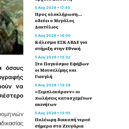
5 Αύγ 2026 • 17:40
Προς ολοκλήρωση…
οδεύει ο Μεγάλος
Δακτύλιος
5 Αύγ 2026 • 14:00
Κάλεσμα ΕΣΚΑΒΔΕ για
στήριξη στην Εθνική
5 Αύγ 2026 • 13:32
Στο Παγκόσμιο Εφήβων
α όσους
οι Μουσελίμης και
Γιουγλή
πογραφής
5 Αύγ 2026 • 13:28
ρούν να
«Ξεμπλοκάρουν» οι
σιέστερο
πωλήσεις κατασχεμένων
ακινήτων
ρομηνιών
5 Αύγ 2026 • 13:05
Πολύωρη διακοπή νερού
δικασίας
σήμερα στα Ζευγάρια