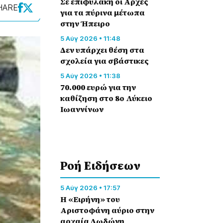
Σε επιφυλακή οι Αρχές
HARE
για τα πύρινα μέτωπα
στην Ήπειρο
5 Αύγ 2026 • 11:48
Δεν υπάρχει θέση στα
σχολεία για σβάστικες
5 Αύγ 2026 • 11:38
70.000 ευρώ για την
καθίζηση στο 8ο Λύκειο
Ιωαννίνων
Ροή Eιδήσεων
5 Αύγ 2026 • 17:57
Η «Ειρήνη» του
Αριστοφάνη αύριο στην
αρχαία Δωδώνη