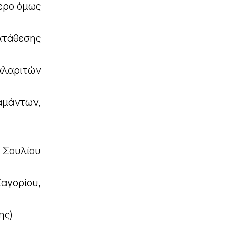
τερο όμως
ατάθεσης
αλαριτών
μάντων,
 Σουλίου
αγορίου,
ης)