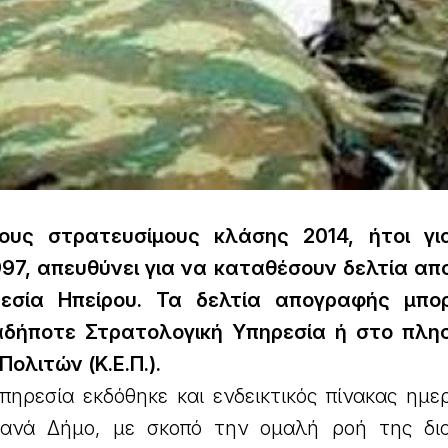
ους στρατευσίμους κλάσης 2014, ήτοι γι
997, απευθύνει για να καταθέσουν δελτία α
ρεσία Ηπείρου. Τα δελτία απογραφής μπο
αδήποτε Στρατολογική Υπηρεσία ή στο πλη
ολιτών (Κ.Ε.Π.).
πηρεσία εκδόθηκε και ενδεικτικός πίνακας ημε
 ανά Δήμο, με σκοπό την ομαλή ροή της δια