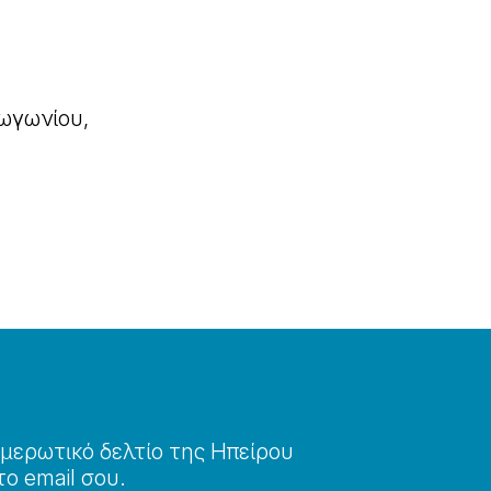
ωγωνίου,
μερωτɩκό δελτίο της Ηπείρου
το email σου.