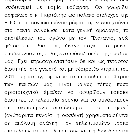
ισοδυναμεί με καμία κάθαρση. Θα γνωρίζει
ασφαλώς ο κ. Γκιρτζίκης ως παλαιό στέλεχος της
ΕΠΟ ότι ο συγκεκριμένος ρέφερι πριν δυο χρόνια
στα Χανιά αλλοίωσε, κατά γενική ομολογία, το
αποτέλεσμα του αγώνα με τον Πλατανιά, ενώ
φέτος στο ίδιο ματς έκανε παγκόσμιο ρεκόρ
υποδεικνύοντας μόλις ένα φάουλ υπέρ της ομάδας
μας. Έχει «πρωταγωνιστήσει» δε και ως τέταρτος
διαιτητής, στο γνωστό και μη εξαιρετέο ντέρμπι του
2011, μη καταγράφοντας τα επεισόδια σε βάρος
των παικτών μας. Είναι κοινός τόπος πόσο
αριστοτεχνικά έμαθαν να σφυρίζουν κάποιοι
διαιτητές τα τελευταία χρόνια για να συνδράμουν
στο σκοπούμενο αποτέλεσμα. Τα προφανή
(ανύπαρκτα πέναλτι ή οφσάιντ) χρησιμοποιούνται
σε απόλυτη ανάγκη. Τον εκλεπτυσμένο τρόπο
αποτελούν τα φάουλ που δίνονται ή δεν δίνονται