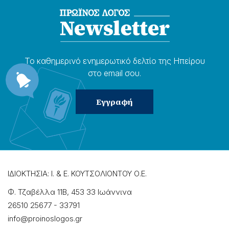
Το καθημερɩνό ενημερωτɩκό δελτίο της Ηπείρου
στο email σου.
ΙΔΙΟΚΤΗΣΙΑ: Ι. & Ε. ΚΟΥΤΣΟΛΙΟΝΤΟΥ Ο.Ε.
Φ. Τζαβέλλα 11Β, 453 33 Ιωάννɩνα
26510 25677
-
33791
info@proinoslogos.gr