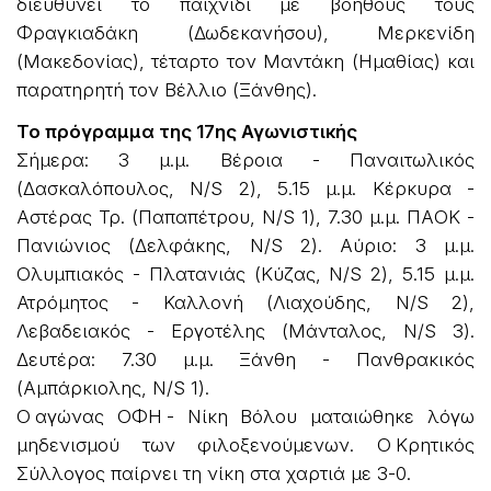
διευθύνει το παιχνίδι με βοηθούς τους
Φραγκιαδάκη (Δωδεκανήσου), Μερκενίδη
(Μακεδονίας), τέταρτο τον Μαντάκη (Ημαθίας) και
παρατηρητή τον Βέλλιο (Ξάνθης).
Το πρόγραμμα της 17ης Αγωνιστικής
Σήμερα: 3 μ.μ. Βέροια - Παναιτωλικός
(Δασκαλόπουλος, N/S 2), 5.15 μ.μ. Κέρκυρα -
Αστέρας Τρ. (Παπαπέτρου, N/S 1), 7.30 μ.μ. ΠΑΟΚ -
Πανιώνιος (Δελφάκης, N/S 2). Αύριο: 3 μ.μ.
Ολυμπιακός - Πλατανιάς (Κύζας, N/S 2), 5.15 μ.μ.
Ατρόμητος - Καλλονή (Λιαχούδης, N/S 2),
Λεβαδειακός - Εργοτέλης (Μάνταλος, N/S 3).
Δευτέρα: 7.30 μ.μ. Ξάνθη - Πανθρακικός
(Αμπάρκιολης, N/S 1).
Ο αγώνας ΟΦΗ - Νίκη Βόλου ματαιώθηκε λόγω
μηδενισμού των φιλοξενούμενων. Ο Κρητικός
Σύλλογος παίρνει τη νίκη στα χαρτιά με 3-0.