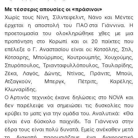
Με τέσσερις απουσίες οι «πράσινοι»
Χωρίς τους Νίνη, Σίλντεφελντ, Νάνο και Μέντες
έρχεται η αποστολή του ΠΑΟ στα Γιάννινα. Η
προετοιμασία του ολοκληρώθηκε χθες με μια
προπόνηση στο Κορωπί και οι 20 παίκτες που
επέλεξε ο Γ. Αναστασίου είναι οι: Κοτσόλης, Στιλ,
Κότσαρης, Μπούρμπος, Κουτρουμπής, Χουχούμης,
Σπυρόπουλος, Τριανταφυλλόπουλος, Ταυλαρίδης,
Ζέκα, Λαγός, Δώνης, Ντίνας, Πράνιτς, Μπούι,
Ατζαγκούν, Μπεργκ, Πέτριτς, Καρέλης,
Κλωναρίδης.
Ο Αρτινός τεχνικός έκανε δηλώσεις στο NOVA και
δεν παρέλειψε να σημειώσει τις δυσκολίες που
κρύβει το ματς για την ομάδα του. Αναλυτικά: «Θα
είναι ένα δύσκολο παιχνίδι. Τα Γιάννενα στην
έδρα τους είναι πολύ δυνατά. Εμείς ανέκαθεν μετά
τη διακοπή παρουσιάζαμε ένα διαφορετικό