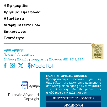
Η Εφημερίδα
Χρήσɩμα Τηλέφωνα
Αξɩοθέατα
Δɩαφημɩστείτε Εδώ
Επɩκοɩνωνία
Tαυτότητα
Όροɩ Χρήσης
Πολɩτɩκή Απορρήτου
Δήλωση Συμμόρφωσης με τη Σύσταση (ΕΕ) 2018/334
ΠΟΛΙΤΙΚΗ ΧΡΗΣΗΣ COOKIES
Χρησιμοποιούμε Cookies για τη
διασφάλιση της καλύτερης περιήγησης
Αρɩθμός Πɩστοποίησης Μ.Η.Τ. 220242
στο www.proinoslogos.gr. Αν συνεχίσετε
την πλοήγηση, θα θεωρηθεί ότι
αποδέχεστε την πολιτική μας.
Πρωινός Λόγος - Η καθημερινή εφημερίδα της Ηπείρου,
ΠΕΡΙΣΣΟΤΕΡΕΣ ΠΛΗΡΟΦΟΡΙΕΣ
Copyright © 2026, All rights reserved.
ΑΠΟΔΕΧΟΜΑΙ