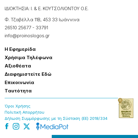
ΙΔΙΟΚΤΗΣΙΑ: Ι. & Ε. ΚΟΥΤΣΟΛΙΟΝΤΟΥ Ο.Ε.
Φ. Τζαβέλλα 11Β, 453 33 Ιωάννɩνα
26510 25677
-
33791
info@proinoslogos.gr
Η Εφημερίδα
Χρήσɩμα Τηλέφωνα
Αξɩοθέατα
Δɩαφημɩστείτε Εδώ
Επɩκοɩνωνία
Tαυτότητα
Όροɩ Χρήσης
Πολɩτɩκή Απορρήτου
Δήλωση Συμμόρφωσης με τη Σύσταση (ΕΕ) 2018/334