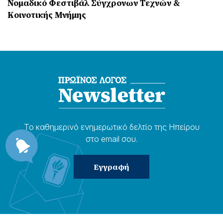
Νομαδικό Φεστιβάλ Σύγχρονων Τεχνών &
Κοινοτικής Μνήμης
Το καθημερɩνό ενημερωτɩκό δελτίο της Ηπείρου
στο email σου.