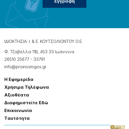
ΙΔΙΟΚΤΗΣΙΑ: Ι. & Ε. ΚΟΥΤΣΟΛΙΟΝΤΟΥ Ο.Ε.
Φ. Τζαβέλλα 11Β, 453 33 Ιωάννɩνα
26510 25677
-
33791
info@proinoslogos.gr
Η Εφημερίδα
Χρήσɩμα Τηλέφωνα
Αξɩοθέατα
Δɩαφημɩστείτε Εδώ
Επɩκοɩνωνία
Tαυτότητα