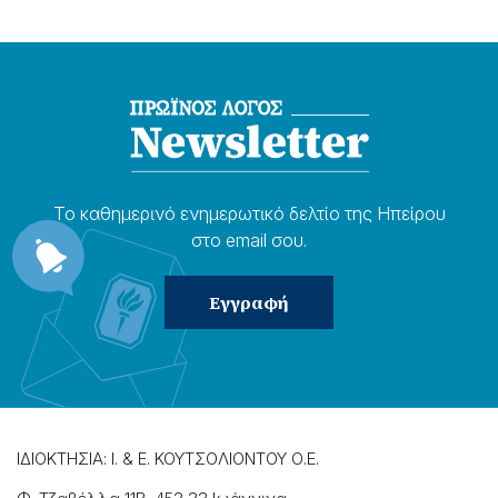
Το καθημερɩνό ενημερωτɩκό δελτίο της Ηπείρου
στο email σου.
ΙΔΙΟΚΤΗΣΙΑ: Ι. & Ε. ΚΟΥΤΣΟΛΙΟΝΤΟΥ Ο.Ε.