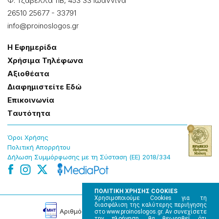
Φ. Τζαβέλλα 11Β, 453 33 Ιωάννɩνα
26510 25677
-
33791
info@proinoslogos.gr
Η Εφημερίδα
Χρήσɩμα Τηλέφωνα
Αξɩοθέατα
Δɩαφημɩστείτε Εδώ
Επɩκοɩνωνία
Tαυτότητα
Όροɩ Χρήσης
Πολɩτɩκή Απορρήτου
Δήλωση Συμμόρφωσης με τη Σύσταση (ΕΕ) 2018/334
ΠΟΛΙΤΙΚΗ ΧΡΗΣΗΣ COOKIES
Χρησιμοποιούμε Cookies για τη
διασφάλιση της καλύτερης περιήγησης
Αρɩθμός Πɩστοποίησης Μ.Η.Τ. 220242
στο www.proinoslogos.gr. Αν συνεχίσετε
την πλοήγηση, θα θεωρηθεί ότι