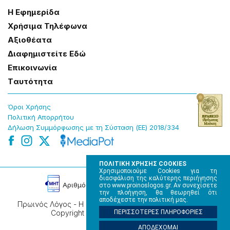
Η Εφημερίδα
Χρήσɩμα Τηλέφωνα
Αξɩοθέατα
Δɩαφημɩστείτε Εδώ
Επɩκοɩνωνία
Tαυτότητα
Όροɩ Χρήσης
Πολɩτɩκή Απορρήτου
Δήλωση Συμμόρφωσης με τη Σύσταση (ΕΕ) 2018/334
ΠΟΛΙΤΙΚΗ ΧΡΗΣΗΣ COOKIES
Χρησιμοποιούμε Cookies για τη
διασφάλιση της καλύτερης περιήγησης
Αρɩθμός Πɩστοποίησης Μ.Η.Τ. 220242
στο www.proinoslogos.gr. Αν συνεχίσετε
την πλοήγηση, θα θεωρηθεί ότι
αποδέχεστε την πολιτική μας.
Πρωινός Λόγος - Η καθημερινή εφημερίδα της Ηπείρου,
Copyright © 2026, All rights reserved.
ΠΕΡΙΣΣΟΤΕΡΕΣ ΠΛΗΡΟΦΟΡΙΕΣ
ΑΠΟΔΕΧΟΜΑΙ