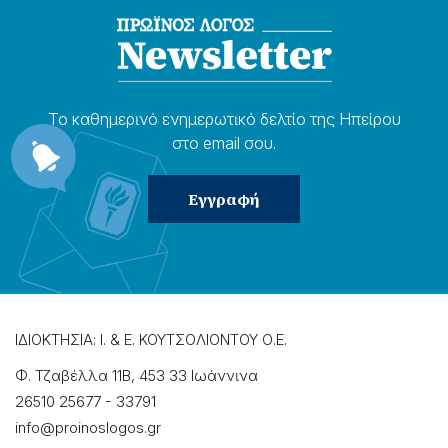
Το καθημερɩνό ενημερωτɩκό δελτίο της Ηπείρου
στο email σου.
ΙΔΙΟΚΤΗΣΙΑ: Ι. & Ε. ΚΟΥΤΣΟΛΙΟΝΤΟΥ Ο.Ε.
Φ. Τζαβέλλα 11Β, 453 33 Ιωάννɩνα
26510 25677
-
33791
info@proinoslogos.gr